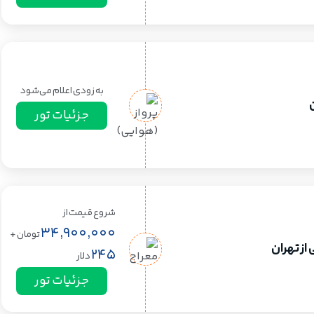
به زودی اعلام می‌شود
ن
جزئیات تور
شروع قیمت از
34,900,000
تومان
+
ز تهران
245
دلار
جزئیات تور