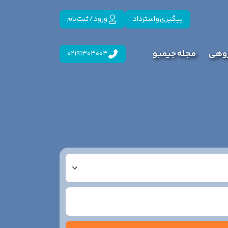
پیگیری و استرداد
ورود / ثبت نام
روهی
مجله جیمبو
02191303003