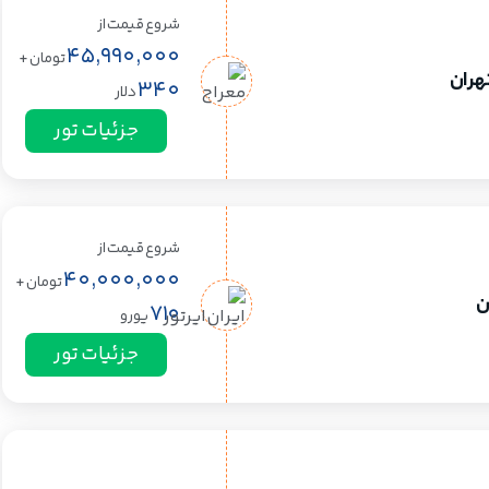
شروع قیمت از
45,990,000
تومان
+
تهران
340
دلار
جزئیات تور
شروع قیمت از
40,000,000
تومان
+
ن
710
یورو
جزئیات تور