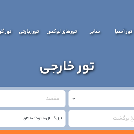
تور آسیا
سایر
تورهای لوکس
تور زیارتی
تور گ
تور خارجی
مقصد
یخ برگشت
1
بزرگسال،
0
کودک،
1
اتاق