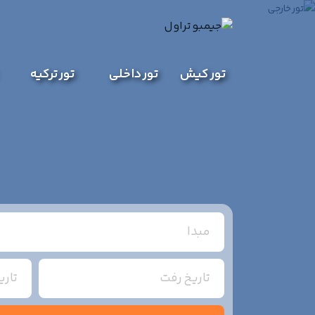
تور کیش
تور داخلی
تور ترکیه
مبدا
تاریخ رفت
تار