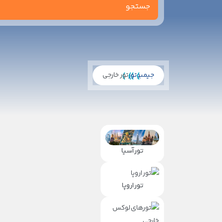
جیمبو
تور
تور خارجی
تور آسیا
تور اروپا