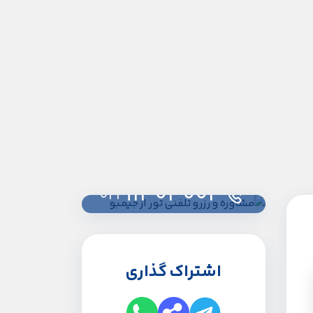
91303003
021
اشتراک گذاری