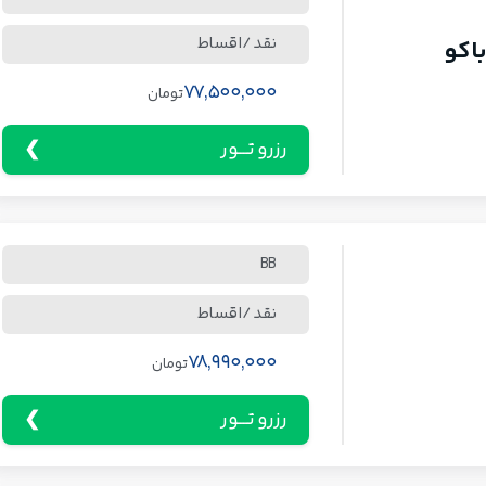
نقد / اقساط
اکو
77,500,000
تومان
رزرو تـــور
BB
نقد / اقساط
78,990,000
تومان
رزرو تـــور