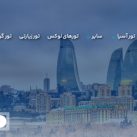
تور آسیا
سایر
تورهای لوکس
تور زیارتی
تور گ
ج