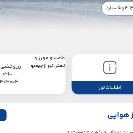
، 4 و 5 ستاره
رزرو تلفنی 
021-
1303003
اطلاعات تور
|
ساعت: 10:00
تاریخ برگشت: 1405/05/15