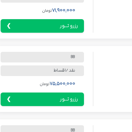
71,900,000
تومان
رزرو تـــور
BB
نقد / اقساط
75,500,000
تومان
رزرو تـــور
BB