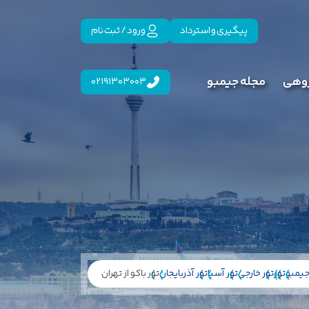
پیگیری و استرداد
ورود / ثبت نام
روهی
مجله جیمبو
02191303003
یمبو
تور
تور خارجی
تور آسیا
تور آذربایجان
تور باکو از تهران