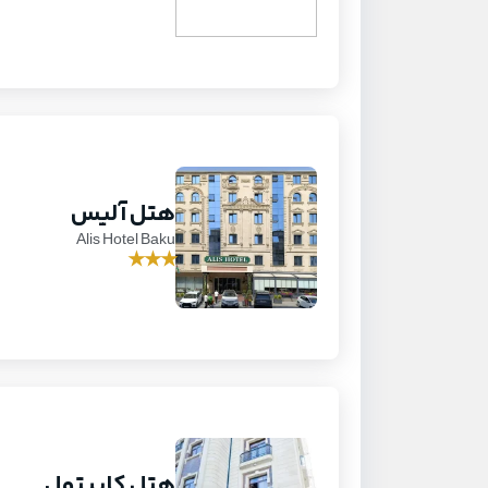
هتل آلیس
Alis Hotel Baku
★
★
★
هتل کاپیتول