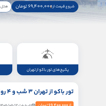
69,400,000
تومان
شروع قیمت از
هتل
3 
پکیج‌های تور باکو از تهران
تور باکو از تهران 3 شب و 4 روز هوایی
از
69,400,000
تومان
تاریخ رفت: 1405/05/12