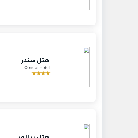
هتل سندر
Cender Hotel
★
★
★
★
هتل پر لا مر