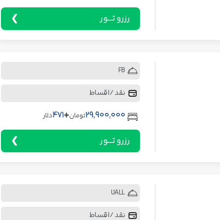
رزرو تـــور
FB
نقد / اقساط
+
471
29,900,000
تومان
دلار
رزرو تـــور
UALL
نقد / اقساط