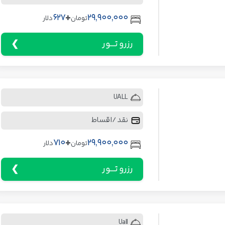
+
627
29,900,000
تومان
دلار
رزرو تـــور
UALL
نقد / اقساط
+
710
29,900,000
تومان
دلار
رزرو تـــور
Uall