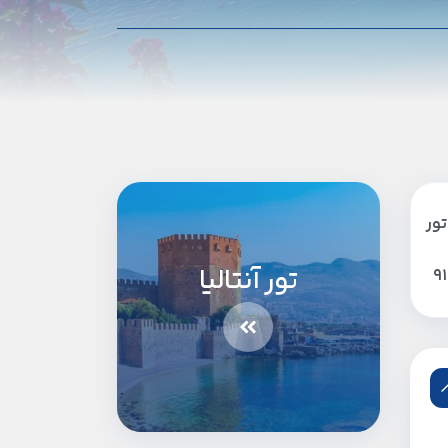
تور
تور آنتالیا
9