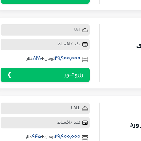
Uall
نقد / اقساط
ک
+
828
29,900,000
تومان
دلار
رزرو تـــور
UALL
نقد / اقساط
ورد
+
945
29,900,000
تومان
دلار