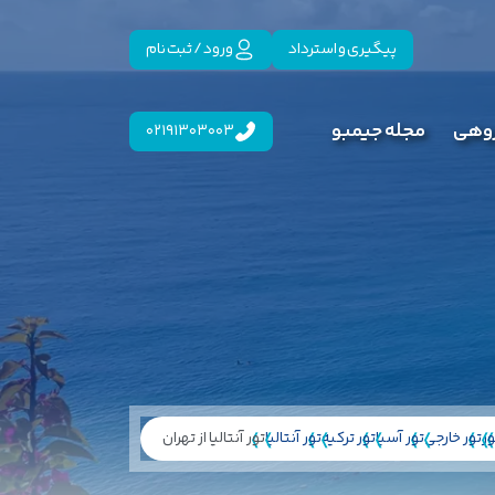
پیگیری و استرداد
ورود / ثبت نام
روهی
مجله جیمبو
02191303003
ور
تور خارجی
تور آسیا
تور ترکیه
تور آنتالیا
تور آنتالیا از تهران