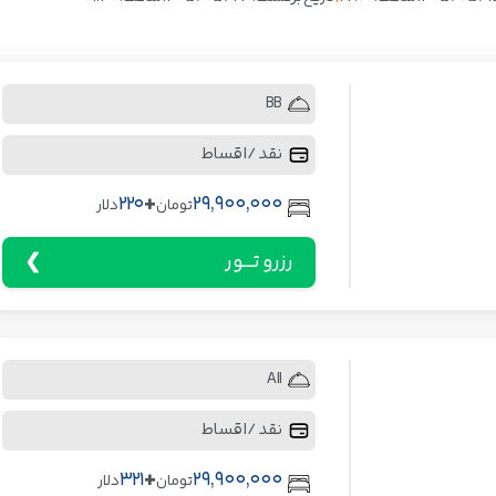
BB
نقد / اقساط
+
220
29,900,000
تومان
دلار
رزرو تـــور
All
نقد / اقساط
+
321
29,900,000
تومان
دلار