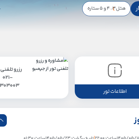
ر
هتل
3 ، 4 و 5 ستاره
رزرو تلفنی 
021-
1303003
اطلاعات تور
|
ساعت: 22:00
تاریخ برگشت: 1405/05/23
ساعت: 01:30