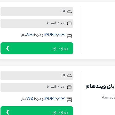
Uall
نقد / اقساط
+
800
29,900,000
تومان
دلار
رزرو تـــور
Uall
 بای ویندهام
نقد / اقساط
+
765
29,900,000
Ramada 
تومان
دلار
رزرو تـــور