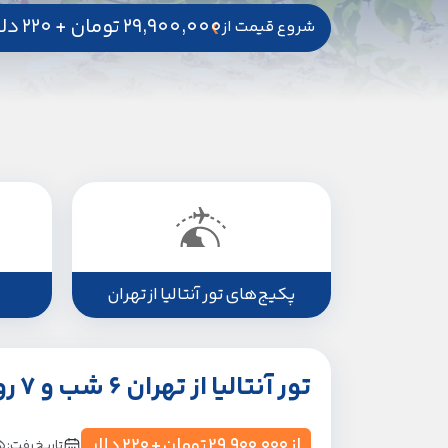
29,900,000
تومان
+
220
دلا
شروع قیمت از
پکیج‌های تور آنتالیا از تهران
تور آنتالیا از تهران 6 شب و 7 روز
از
29,900,000
تومان
+
220
دلار
تاریخ رفت: 1405/05/15