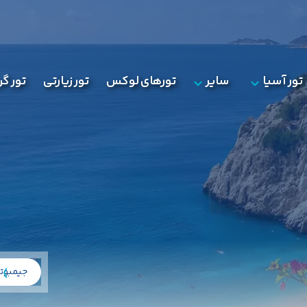
تور آسیا
سایر
تورهای لوکس
تور زیارتی
تور گ
جیمبو
ت