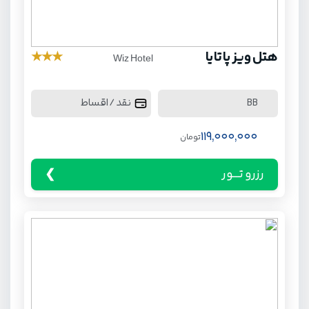
هتل ویز پاتایا
★
★
★
Wiz Hotel
نقد / اقساط
BB
119,000,000
تومان
رزرو تـــور