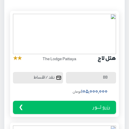
هتل لاج
★
★
The Lodge Pattaya
نقد / اقساط
BB
105,000,000
تومان
رزرو تـــور