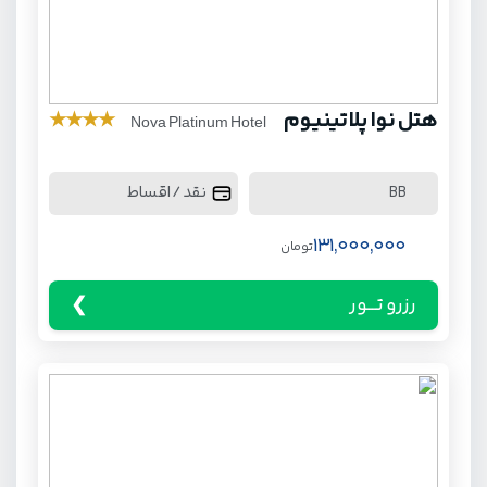
هتل نوا پلاتینیوم
★
★
★
★
Nova Platinum Hotel
نقد / اقساط
BB
131,000,000
تومان
رزرو تـــور