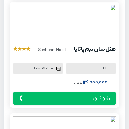
هتل سان بیم پاتایا
★
★
★
★
Sunbeam Hotel
نقد / اقساط
BB
129,000,000
تومان
رزرو تـــور