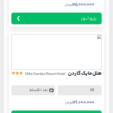
125,000,000
تومان
رزرو تـــور
هتل مایک گاردن
★
★
★
Mike Garden Resort Hotel
نقد / اقساط
BB
126,000,000
تومان