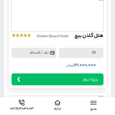
هتل گلدن بیچ
★
★
★
★
★
Golden Beach Hotel
نقد / اقساط
BB
126,000,000
تومان
رزرو تـــور
منو
خانه
02191303003