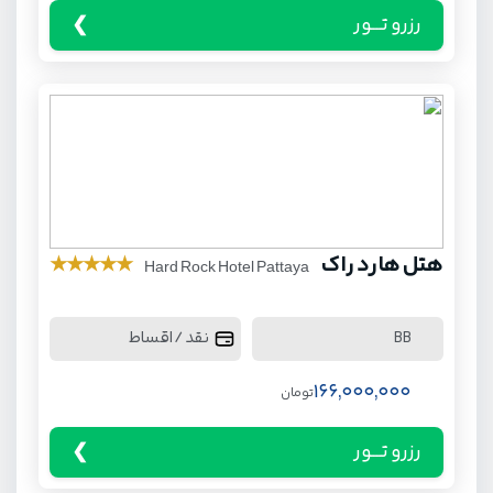
رزرو تـــور
هتل هارد راک
★
★
★
★
★
Hard Rock Hotel Pattaya
نقد / اقساط
BB
166,000,000
تومان
رزرو تـــور