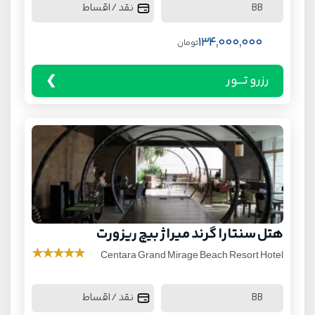
نقد / اقساط
BB
134,000,000
تومان
رزرو تـــور
هتل سنتارا گرند میراژ بیچ ریزورت
★
★
★
★
★
Centara Grand Mirage Beach Resort Hotel
نقد / اقساط
BB