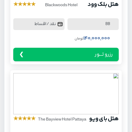
هتل بلک وود
★
★
★
★
★
Blackwoods Hotel
نقد / اقساط
BB
140,000,000
تومان
رزرو تـــور
هتل بای ویو
★
★
★
★
★
The Bayview Hotel Pattaya