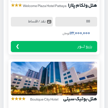
هتل ولکام پلازا
★
★
★
Welcome Plaza Hotel Pattaya
نقد / اقساط
BB
122,000,000
تومان
رزرو تـــور
هتل بوتیک سیتی
★
★
★
★
Boutique City Hotel