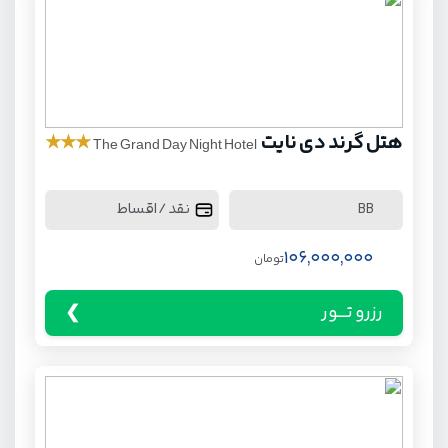
هتل گرند دی نایت
★
★
★
The Grand Day Night Hotel
نقد / اقساط
BB
106,000,000
تومان
رزرو تـــور