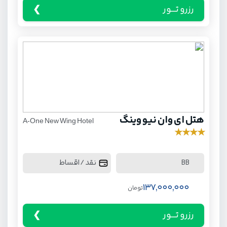
رزرو تـــور
هتل ای وان نیو وینگ
A-One New Wing Hotel
★
★
★
★
نقد / اقساط
BB
137,000,000
تومان
رزرو تـــور