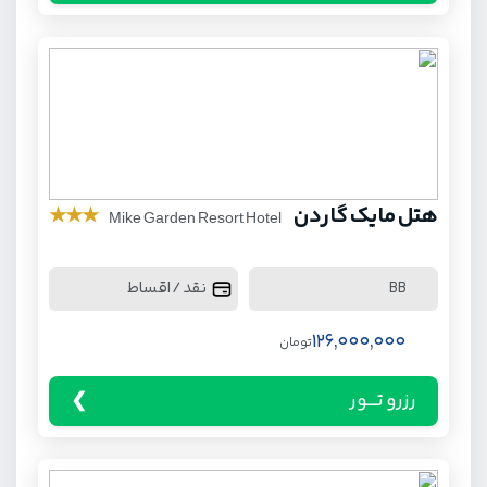
هتل مایک گاردن
★
★
★
Mike Garden Resort Hotel
نقد / اقساط
BB
126,000,000
تومان
رزرو تـــور