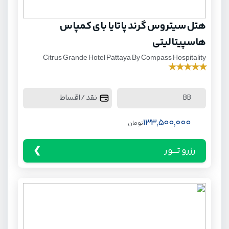
هتل سیتروس گرند پاتایا بای کمپاس
هاسپیتالیتی
Citrus Grande Hotel Pattaya By Compass Hospitality
★
★
★
★
★
نقد / اقساط
BB
133,500,000
تومان
رزرو تـــور