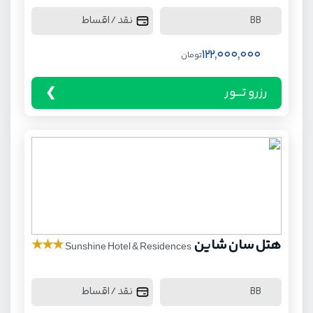
نقد / اقساط
BB
122,000,000
تومان
رزرو تـــور
هتل سان شاین
★
★
★
Sunshine Hotel & Residences
نقد / اقساط
BB