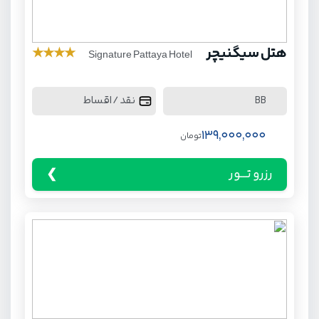
هتل سیگنیچر
★
★
★
★
Signature Pattaya Hotel
نقد / اقساط
BB
139,000,000
تومان
رزرو تـــور