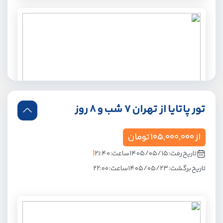
هتل ملیا پاتایا
★
★
★
★
★
Meliá Pattaya Hotel
تور پاتایا از تهران 7 شب و 8 روز
نقد / اقساط
BB
از
105,000,000
تومان
166,000,000
تومان
|
تاریخ رفت: 1405/05/15
ساعت: 21:40
تاریخ برگشت: 1405/05/23
ساعت: 22:00
رزرو تـــور