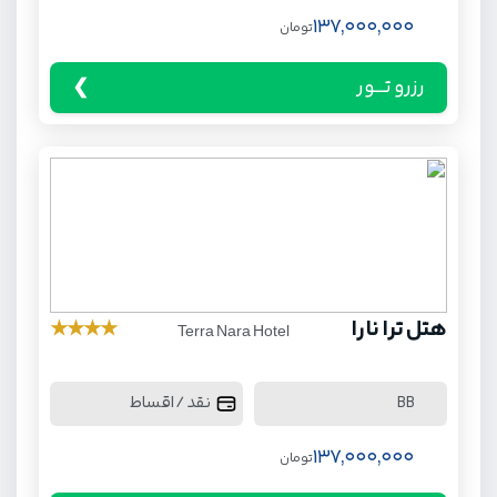
137,000,000
تومان
رزرو تـــور
هتل ترا نارا
★
★
★
★
Terra Nara Hotel
نقد / اقساط
BB
137,000,000
تومان