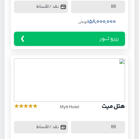
نقد / اقساط
BB
158,000,000
تومان
رزرو تـــور
هتل میت
★
★
★
★
★
Mytt Hotel
نقد / اقساط
BB