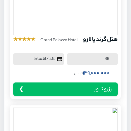
هتل گرند پالازو
★
★
★
★
★
Grand Palazzo Hotel
نقد / اقساط
BB
139,000,000
تومان
رزرو تـــور