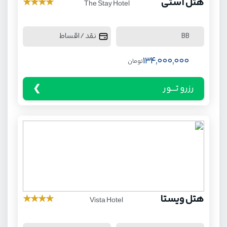
هتل استی
★
★
★
★
The Stay Hotel
نقد / اقساط
BB
134,000,000
تومان
رزرو تـــور
هتل ویستا
★
★
★
★
Vista Hotel