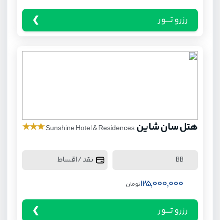
رزرو تـــور
205,000,000
تومان
رزرو تـــور
هتل سان شاین
★
★
★
Sunshine Hotel & Residences
نقد / اقساط
BB
125,000,000
تومان
رزرو تـــور