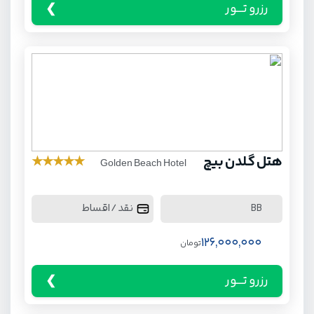
رزرو تـــور
هتل گلدن بیچ
★
★
★
★
★
Golden Beach Hotel
نقد / اقساط
BB
126,000,000
تومان
رزرو تـــور