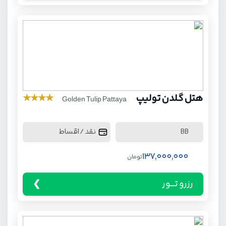
هتل گلدن تولیپ
★
★
★
★
Golden Tulip Pattaya
نقد / اقساط
BB
137,000,000
تومان
رزرو تـــور