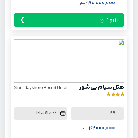
160,000,000
تومان
رزرو تـــور
هتل سیام بی شور
Siam Bayshore Resort Hotel
★
★
★
★
نقد / اقساط
BB
162,000,000
تومان