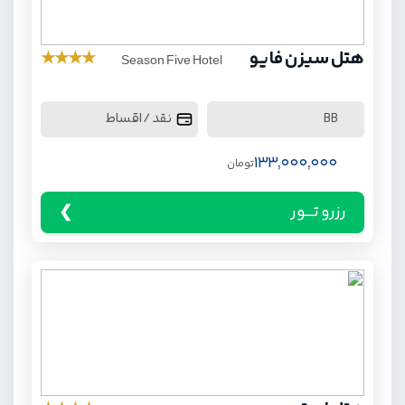
هتل سیزن فایو
★
★
★
★
Season Five Hotel
نقد / اقساط
BB
133,000,000
تومان
رزرو تـــور