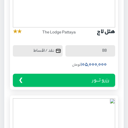
هتل لاج
★
★
The Lodge Pattaya
هتل سامرست
★
★
★
★
★
Somerset Pattaya
نقد / اقساط
BB
نقد / اقساط
BB
105,000,000
تومان
170,000,000
تومان
رزرو تـــور
رزرو تـــور