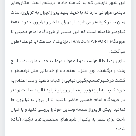
این شهر تاریخی که به قدمت جاده ابریشم است، مکان‌های
تور زمینی ترابزون ترکیه
دیدنی فراوانی دارد که با خرید بلیط پرواز تهران به ترابزون، مدت
قیمت تور ترابزون چقدر است؟
زمان سفر کوتاه‌تر می‌شود. از تهران تا شهر ترابزون حدود 1500
کیلومتر فاصله است که این مسیر از فرودگاه امام خمینی تا
معرفی هتل‌های تور ترابزون
فرودگاه TRABZON AIRPORT، نزدیک 7 ساعت (با توقف) طول
با جاذبه‌های گردشگری شهر ترابزون آشنا شوید
می‌کشد.
برای رزرو بلیط لازم است درباره مواردی مانند مدت زمان سفر، تاریخ
رفت و برگشت، نوع هتل، استفاده از خدماتی مثل ترانسفر و
گشت در شهر تصمیم‌گیری نهایی را انجام دهید و بعد اقدام به
خرید کنید. به این ترتیب بعد از رزرو بلیط باید 1 الی 2 ساعت زودتر
در فرودگاه امام خمینی حاضر باشید تا از پرواز به ترابزون جا
نمانید. پیش از پرواز هممه وسایل خود را بررسی کنید و با خیال
راحت برای سفر به یکی از شهرهای منحصربه‌فرد ترکیه، آماده
شوید.