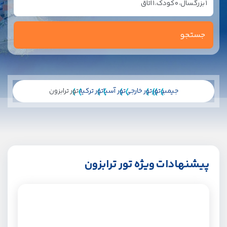
1
بزرگسال،
0
کودک،
1
اتاق
جیمبو
تور
تور خارجی
تور آسیا
تور ترکیه
تور ترابزون
پیشنهادات ویژه تور ترابزون