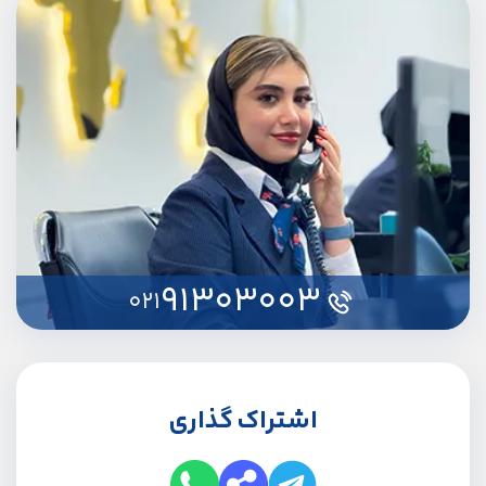
91303003
021
اشتراک گذاری