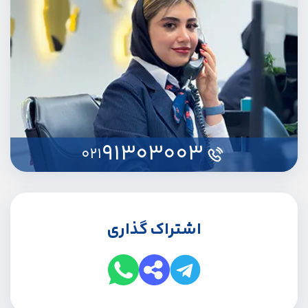
91303003
021
اشتراک گذاری