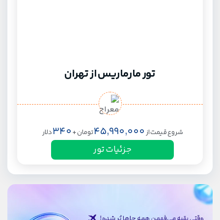
تور مارماریس از تهران
340
45,990,000
شروع قیمت از
تومان
+
دلار
جزئیات تور