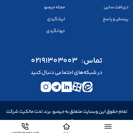
دریافت ساین
مجله جیمبو
پرسش و پاسخ
ایرانگردی
جهانگردی
تماس:
02191303003
در شبکه‌های اجتماعی دنبال کنید
تمام حقوق این وبسایت متعلق به جیمبو، برند تحت مالکیت شرکت
خدمات مسافرت هوایی و جهانگردی و زیارتی سپید پرواز توس است.
فرصت های شغلی
در حال جذب