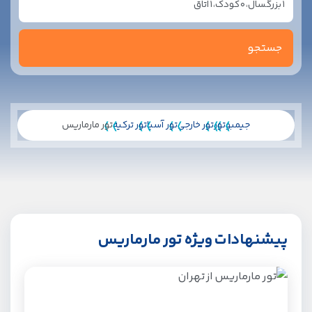
1
بزرگسال،
0
کودک،
1
اتاق
جیمبو
تور
تور خارجی
تور آسیا
تور ترکیه
تور مارماریس
پیشنهادات ویژه تور مارماریس