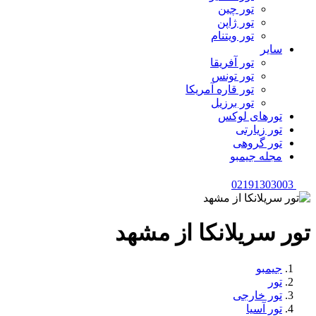
تور چین
تور ژاپن
تور ویتنام
سایر
تور آفریقا
تور تونس
تور قاره آمریکا
تور برزیل
تورهای لوکس
تور زیارتی
تور گروهی
مجله جیمبو
02191303003
تور سریلانکا از مشهد
جیمبو
تور
تور خارجی
تور آسیا