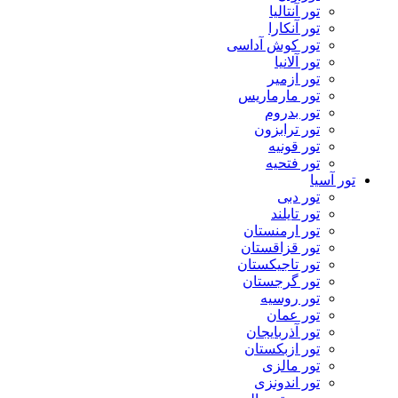
تور آنتالیا
تور آنکارا
تور کوش آداسی
تور آلانیا
تور ازمیر
تور مارماریس
تور بدروم
تور ترابزون
تور قونیه
تور فتحیه
تور آسیا
تور دبی
تور تایلند
تور ارمنستان
تور قزاقستان
تور تاجیکستان
تور گرجستان
تور روسیه
تور عمان
تور آذربایجان
تور ازبکستان
تور مالزی
تور اندونزی