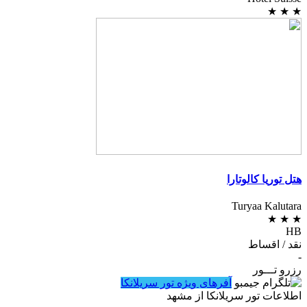
★
★
★
هتل توریا کالوتارا
Turyaa Kalutara
★
★
★
HB
نقد / اقساط
-
رزرو تـــور
آفرهای ویژه تور سریلانکا
اطلاعات تور سریلانکا از مشهد