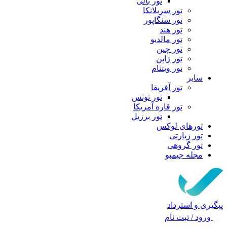
تور بالی
تور سریلانکا
تور سنگاپور
تور هند
تور مالدیو
تور چین
تور ژاپن
تور ویتنام
سایر
تور آفریقا
تور تونس
تور قاره آمریکا
تور برزیل
تورهای لوکس
تور زیارتی
تور گروهی
مجله جیمبو
پیگیری و استرداد
ورود / ثبت نام