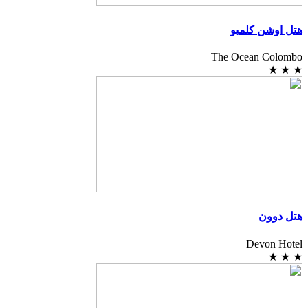
هتل اوشن کلمبو
The Ocean Colombo
★
★
★
هتل دوون
Devon Hotel
★
★
★