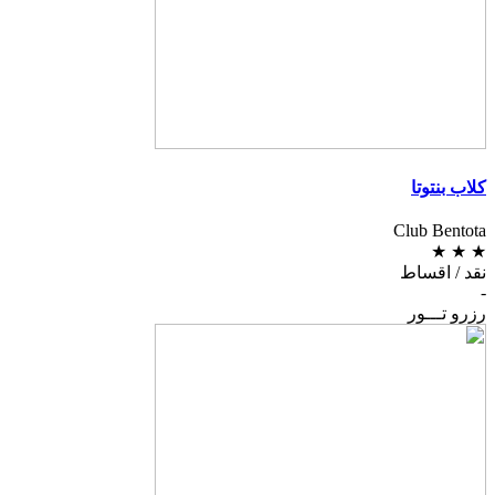
کلاب بنتوتا
Club Bentota
★
★
★
نقد / اقساط
-
رزرو تـــور