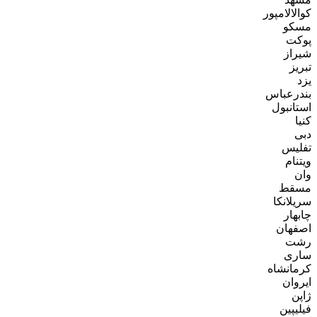
کوالالامپور
مسکو
پوکت
شیراز
تبریز
یزد
بندرعباس
استانبول
کنیا
دبی
تفلیس
ویتنام
وان
مسقط
سریلانکا
چابهار
اصفهان
رشت
ساری
کرمانشاه
ایروان
ژاپن
فیلیپین