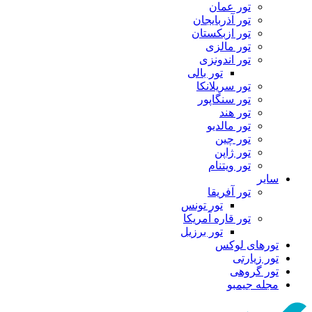
تور عمان
تور آذربایجان
تور ازبکستان
تور مالزی
تور اندونزی
تور بالی
تور سریلانکا
تور سنگاپور
تور هند
تور مالدیو
تور چین
تور ژاپن
تور ویتنام
سایر
تور آفریقا
تور تونس
تور قاره آمریکا
تور برزیل
تورهای لوکس
تور زیارتی
تور گروهی
مجله جیمبو