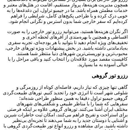
همچون مدیریت هزینه‌ها، پرواز مستقیم، اقامت در هتل‌های معتبر و
خدمات مطمئن همراه باشد. ما در جیمبو تراول، این دغدغه‌ها را به
خوبی درک کرده و با طراحی پکیج‌های کامل، شرایطی را فراهم
کرده‌ایم که سفر خارجی شما بدون استرس و نگرانی انجام شود.
اگر نگران هزینه‌ها هستید، می‌توانید رزرو تور خارجی را به صورت
اقساطی و همچنین با بهره‌مندی از آفرهای لحظه آخری و
تخفیف‌های ویژه انجام دهید تا بتوانید با هر بودجه‌ای، تجربه سفری
به‌یادماندنی داشته باشید. در بخش پیشنهادات ویژه تورهای خارجی،
محبوب‌ترین و توریستی‌ترین شهرهای دنیا منتظر شما هستند.
کافیست مقصد مورد علاقه‌تان را انتخاب کنید و باقی مراحل را با
خیالی آسوده به ما بسپارید.
رزرو تور گروهی
گاهی تنها چیزی که نیاز داریم، فاصله‌ای کوتاه از روزمرگی و
شلوغی شهر است تا انرژی خود را تجدید کنیم. تورهای طبیعت‌گردی
گروهی جیمبو تراول دقیقا به همین منظور طراحی شده‌اند؛
سفرهایی که شما را با مناظر طبیعی و شگفتی‌های شهرهای
مختلف ایران آشنا می‌کنند. تورهای گروهی علاوه بر اینکه فرصتی
برای استراحت و تفریح فراهم می‌کنند، امکان ثبت خاطرات شیرین
و آشنایی با دوستان جدید را به شما می‌دهند تا تجربه‌ای بی‌نظیر
داشته باشید. برای مشاهده و رزرو انواع تور طبیعت‌گردی گروهی با