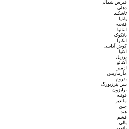
قبرس شمالی
دهلی
تاشکند
پاتایا
فتحیه
آنتالیا
بانکوک
آنکارا
کوش آداسی
آلانیا
برزیل
آکتائو
ازمیر
مارماریس
بدروم
سن پترزبورگ
ترابزون
قونیه
مالدیو
چین
هند
قشم
بالی
باتومی