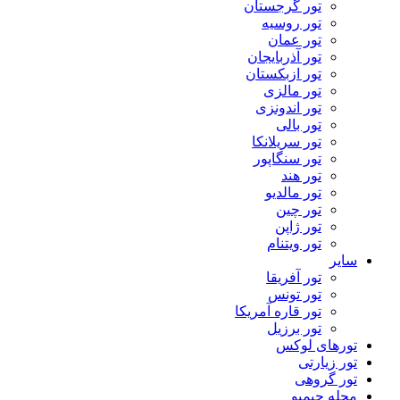
تور گرجستان
تور روسیه
تور عمان
تور آذربایجان
تور ازبکستان
تور مالزی
تور اندونزی
تور بالی
تور سریلانکا
تور سنگاپور
تور هند
تور مالدیو
تور چین
تور ژاپن
تور ویتنام
سایر
تور آفریقا
تور تونس
تور قاره آمریکا
تور برزیل
تورهای لوکس
تور زیارتی
تور گروهی
مجله جیمبو