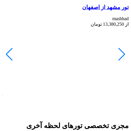
تور مشهد از اصفهان
mashhad
از
13,380,250
تومان
تو
d
از
مجری تخصصی تورهای لحظه آخری