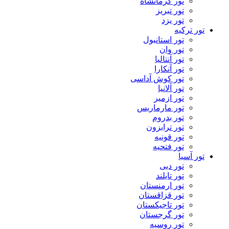
تور کرمانشاه
تور تبریز
تور یزد
تور ترکیه
تور استانبول
تور وان
تور آنتالیا
تور آنکارا
تور کوش آداسی
تور آلانیا
تور ازمیر
تور مارماریس
تور بدروم
تور ترابزون
تور قونیه
تور فتحیه
تور آسیا
تور دبی
تور تایلند
تور ارمنستان
تور قزاقستان
تور تاجیکستان
تور گرجستان
تور روسیه