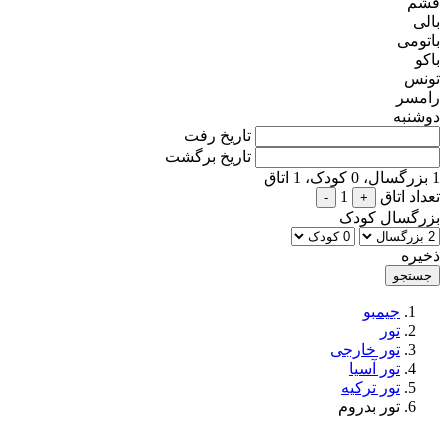
قشم
بالی
باتومی
باکو
تونس
رامسر
دوشنبه
تاریخ رفت
تاریخ برگشت
1
بزرگسال،
0
کودک،
1
اتاق
تعداد اتاق
1
-
+
بزرگسال
کودک
ذخیره
جیمبو
تور
تور خارجی
تور آسیا
تور ترکیه
تور بدروم