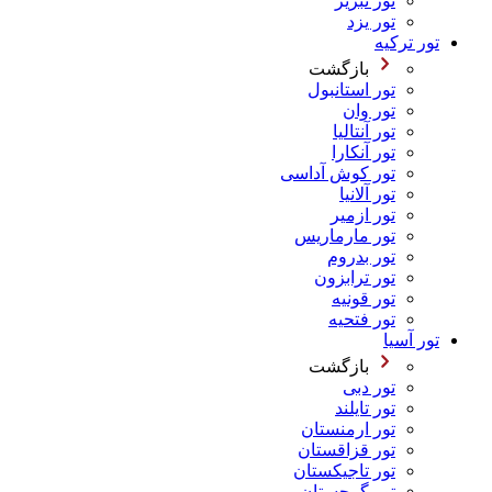
تور تبریز
تور یزد
تور ترکیه
بازگشت
تور استانبول
تور وان
تور آنتالیا
تور آنکارا
تور کوش آداسی
تور آلانیا
تور ازمیر
تور مارماریس
تور بدروم
تور ترابزون
تور قونیه
تور فتحیه
تور آسیا
بازگشت
تور دبی
تور تایلند
تور ارمنستان
تور قزاقستان
تور تاجیکستان
تور گرجستان