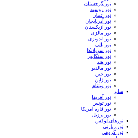
تور گرجستان
تور روسیه
تور عمان
تور آذربایجان
تور ازبکستان
تور مالزی
تور اندونزی
تور بالی
تور سریلانکا
تور سنگاپور
تور هند
تور مالدیو
تور چین
تور ژاپن
تور ویتنام
سایر
تور آفریقا
تور تونس
تور قاره آمریکا
تور برزیل
تورهای لوکس
تور زیارتی
تور گروهی