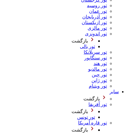
تور روسیه
تور عمان
تور آذربایجان
تور ازبکستان
تور مالزی
تور اندونزی
بازگشت
تور بالی
تور سریلانکا
تور سنگاپور
تور هند
تور مالدیو
تور چین
تور ژاپن
تور ویتنام
سایر
بازگشت
تور آفریقا
بازگشت
تور تونس
تور قاره آمریکا
بازگشت