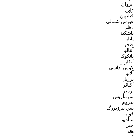
ایروان
ژاپن
فیلیپین
قبرس شمالی
دهلی
تاشکند
پاتایا
فتحیه
آنتالیا
بانکوک
آنکارا
کوش آداسی
آلانیا
برزیل
آکتائو
ازمیر
مارماریس
بدروم
سن پترزبورگ
قونیه
مالدیو
چین
هند