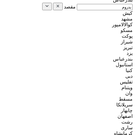
مقصد
کیش
مشهد
کوالالامپور
مسکو
پوکت
شیراز
تبریز
یزد
بندرعباس
استانبول
کنیا
دبی
تفلیس
ویتنام
وان
مسقط
سریلانکا
چابهار
اصفهان
رشت
ساری
کرمانشاه