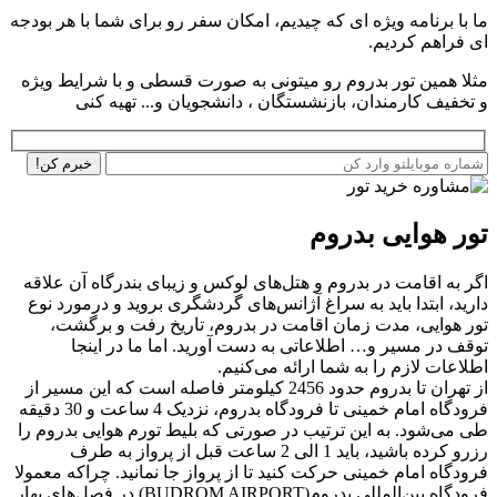
ما با برنامه ویژه ای که چیدیم، امکان سفر رو برای شما با هر بودجه
ای فراهم کردیم.
مثلا همین تور بدروم رو میتونی به صورت قسطی و با شرایط ویژه
و تخفیف کارمندان، بازنشستگان ، دانشجویان و... تهیه کنی
تور هوایی بدروم
اگر به اقامت در بدروم و هتل‌های لوکس و زیبای بندرگاه آن علاقه
دارید، ابتدا باید به سراغ آژانس‌های گردشگری بروید و درمورد نوع
تور هوایی، مدت زمان اقامت در بدروم، تاریخ رفت و برگشت،
توقف در مسیر و… اطلاعاتی به دست آورید. اما ما در اینجا
اطلاعات لازم را به شما ارائه می‌کنیم.
از تهران تا بدروم حدود 2456 کیلومتر فاصله است که این مسیر از
فرودگاه امام خمینی تا فرودگاه بدروم، نزدیک 4 ساعت و 30 دقیقه
طی می‌شود. به این ترتیب در صورتی که بلیط تورم هوایی بدروم را
رزرو کرده باشید، باید 1 الی 2 ساعت قبل از پرواز به طرف
فرودگاه امام خمینی حرکت کنید تا از پرواز جا نمانید. چراکه معمولا
فرودگاه بین‌المللی بدروم(BUDROM AIRPORT) در فصل‌های بهار