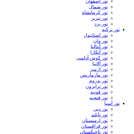
تور اصفهان
تور شمال
تور کرمانشاه
تور تبریز
تور یزد
تور ترکیه
تور استانبول
تور وان
تور آنتالیا
تور آنکارا
تور کوش آداسی
تور آلانیا
تور ازمیر
تور مارماریس
تور بدروم
تور ترابزون
تور قونیه
تور فتحیه
تور آسیا
تور دبی
تور تایلند
تور ارمنستان
تور قزاقستان
تور تاجیکستان