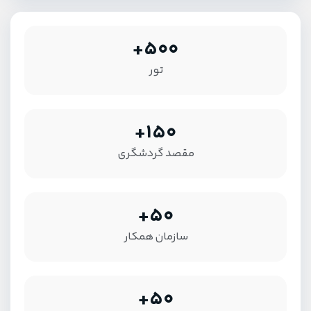
500+
تور
150+
مقصد گردشگری
50+
سازمان همکار
50+