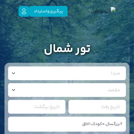
پیگیری و استرداد
تور شمال
مبدا
مقصد
تاریخ رفت
تاریخ برگشت
2
بزرگسال،
0
کودک،
1
اتاق