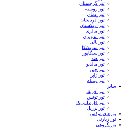
تور گرجستان
تور روسیه
تور عمان
تور آذربایجان
تور ازبکستان
تور مالزی
تور اندونزی
تور بالی
تور سریلانکا
تور سنگاپور
تور هند
تور مالدیو
تور چین
تور ژاپن
تور ویتنام
سایر
تور آفریقا
تور تونس
تور قاره آمریکا
تور برزیل
تورهای لوکس
تور زیارتی
تور گروهی