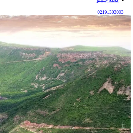
مجله جیمبو
02191303003