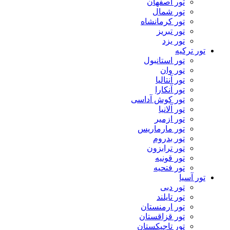
تور اصفهان
تور شمال
تور کرمانشاه
تور تبریز
تور یزد
تور ترکیه
تور استانبول
تور وان
تور آنتالیا
تور آنکارا
تور کوش آداسی
تور آلانیا
تور ازمیر
تور مارماریس
تور بدروم
تور ترابزون
تور قونیه
تور فتحیه
تور آسیا
تور دبی
تور تایلند
تور ارمنستان
تور قزاقستان
تور تاجیکستان