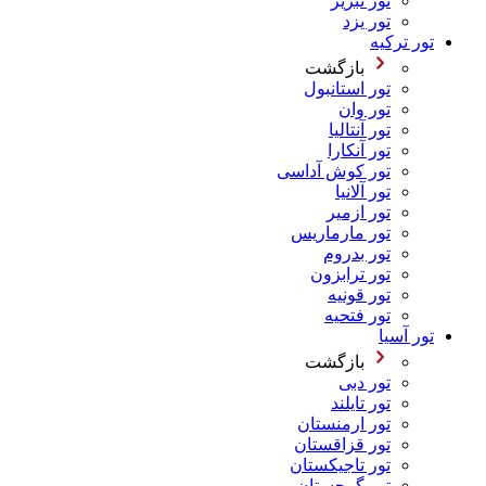
تور تبریز
تور یزد
تور ترکیه
بازگشت
تور استانبول
تور وان
تور آنتالیا
تور آنکارا
تور کوش آداسی
تور آلانیا
تور ازمیر
تور مارماریس
تور بدروم
تور ترابزون
تور قونیه
تور فتحیه
تور آسیا
بازگشت
تور دبی
تور تایلند
تور ارمنستان
تور قزاقستان
تور تاجیکستان
تور گرجستان