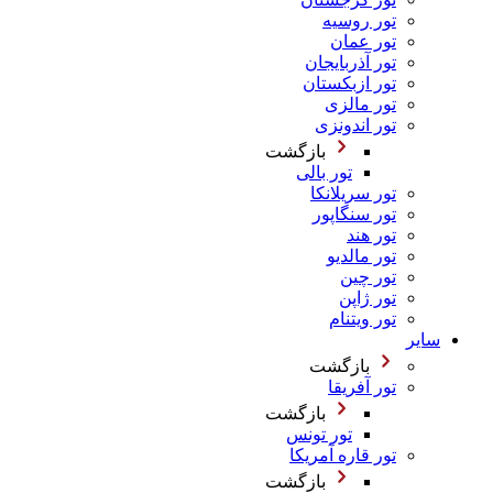
تور روسیه
تور عمان
تور آذربایجان
تور ازبکستان
تور مالزی
تور اندونزی
بازگشت
تور بالی
تور سریلانکا
تور سنگاپور
تور هند
تور مالدیو
تور چین
تور ژاپن
تور ویتنام
سایر
بازگشت
تور آفریقا
بازگشت
تور تونس
تور قاره آمریکا
بازگشت