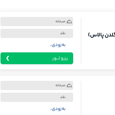
صبحانه
نقد
لدن پالاس)
به زودی..
رزرو تـــور
صبحانه
نقد
به زودی..