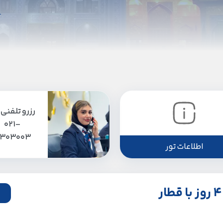
رزرو تلفنی 
021-
1303003
اطلاعات تور