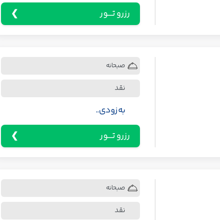
رزرو تـــور
صبحانه
نقد
به زودی..
رزرو تـــور
صبحانه
نقد