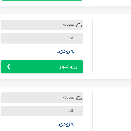
صبحانه
نقد
به زودی..
رزرو تـــور
صبحانه
نقد
به زودی..