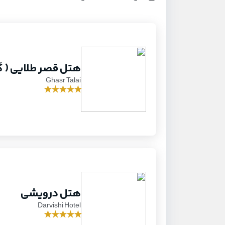
هتل قصر طلایی ( گ
Ghasr Talai
★
★
★
★
★
هتل درویشی
Darvishi Hotel
★
★
★
★
★