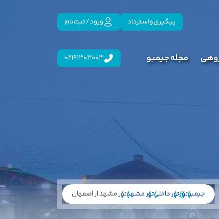
پیگیری و استرداد
ورود / ثبت نام
روهی
مجله جیمبو
02191303003
جیمبو
تور
تور داخلی
تور مشهد
تور مشهد از اصفهان