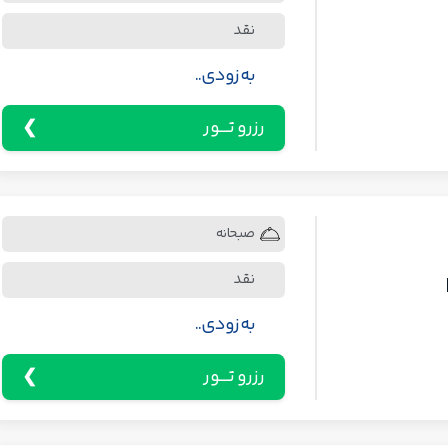
نقد
به زودی..
رزرو تـــور
صبحانه
نقد
به زودی..
رزرو تـــور