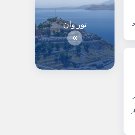
تور وان
ی
س
ز