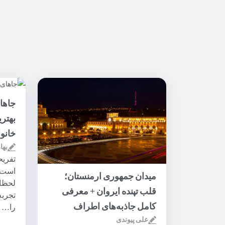
جاها
بهتر
خانوا
بها
تفری
است ک
میدان جمهوری ارمنستان؛
لحظات
قلب تپنده ایروان + معرفی
تجربه
کامل جاذبه‌های اطراف
را…
علی پیوندی