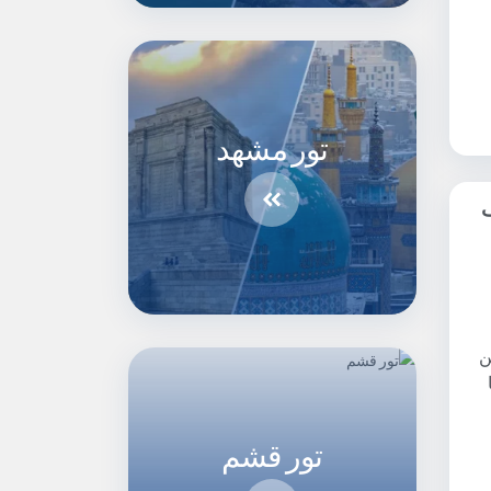
تور مشهد
ف
ن
تور قشم