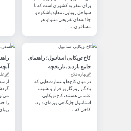
برای سفر به کشوری است که با
سواحل رویایی، معابد باشکوه و
جاذبه‌های تفریحی متنوع، هر
مسافری…
کاخ توپکاپی استانبول؛ راهنمای
راهن
جامع بازدید، تاریخچه
آنچه 
بهاره فلاح
علی
در میان کاخ‌ها و عمارت‌هایی که
ارمنس
یادگار روزگار پر فراز و نشیب
گردشگ
عثمانی هستند، کاخ توپکاپی
می‌تو
استانبول جایگاهی ویژه‌ای دارد.
را حس
کاخی که…
زیبای