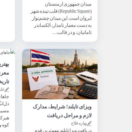
میدان جمهوری ارمنستان
(Republic Square) قلب تپنده شهر
ایروان است. این میدان چشم‌نواز
به دست معمار نامدار، الکساندر
تامانیان، و در قالب…
بهتر
معرف
تاری
علی
جاهای
دل‌ان
ویزای تایلند؛ شرایط، مدارک
مسیره
لازم و مراحل دریافت
هیرکا
بهاره فلاح
کوه و
دریافت ویزا تایلند مهم‌ترین قدم