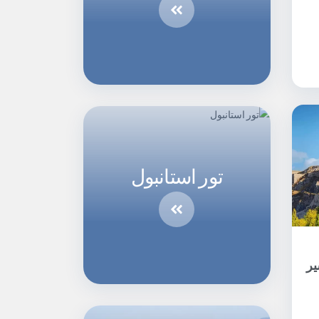
تور استانبول
یر