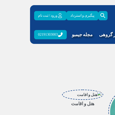
پیگیری و استرداد
ورود / ثبت نام
ر گروهی
مجله جیمبو
02191303003
هتل و اقامت