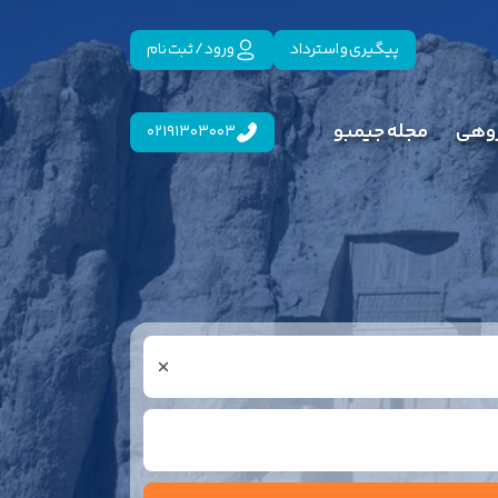
پیگیری و استرداد
ورود / ثبت نام
روهی
مجله جیمبو
02191303003