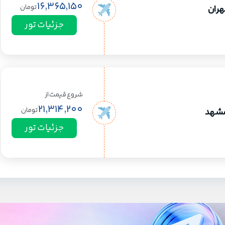
16,365,150
تومان
تهران
جزئیات تور
شروع قیمت از
21,314,200
تومان
 مشهد
جزئیات تور