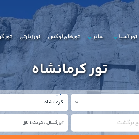
تور آسیا
سایر
تورهای لوکس
تور زیارتی
تور گ
تور کرمانشاه
مقصد
یخ برگشت
2
بزرگسال،
0
کودک،
1
اتاق