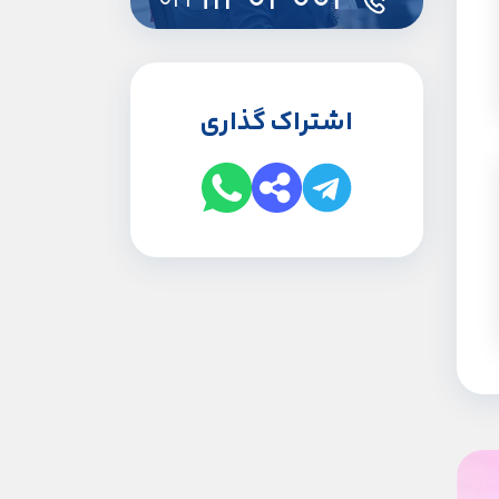
91303003
021
اشتراک گذاری