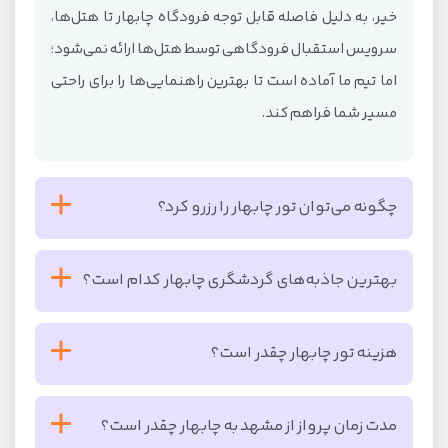
خیر، به دلیل فاصله قابل توجه فرودگاه چابهار تا هتل‌ها،
سرویس استقبال فرودگاهی توسط هتل‌ها ارائه نمی‌شود؛
اما تیم ما آماده است تا بهترین راهنمایی‌ها را برای راحتی
مسیر شما فراهم کند.
چگونه می‌توان تور چابهار را رزرو کرد؟
برای رزرو تور چابهار کافیست فرم رزرو آنلاین را تکمیل کرده
بهترین جاذبه‌های گردشگری چابهار کدام است؟
یا با کارشناسان ما تماس بگیرید تا شما را به خوبی
راهنمایی کنند.
کوه‌های مینیاتوری، تالاب لیپار (تالاب صورتی)، موزه محلی
هزینه تور چابهار چقدر است؟
چابهار و ساحل بریس از بهترین جاذبه‌های گردشگری
چابهار هستند.
هزینه تور چابهار بسته به فصل سفر، نوع هتل، مدت زمان
مدت زمان پرواز از مشهد به چابهار چقدر است؟
اقامت و نوع خدمات انتخابی متفاوت است؛ برای کسب