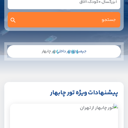
1
بزرگسال،
0
کودک،
1
اتاق
جیمبو
تور
تور داخلی
تور چابهار
پیشنهادات ویژه تور چابهار