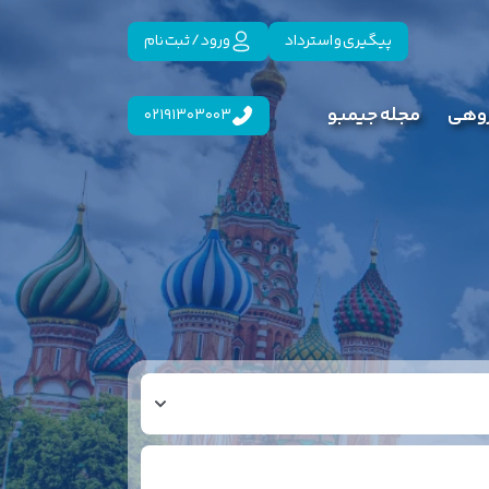
پیگیری و استرداد
ورود / ثبت نام
روهی
مجله جیمبو
02191303003