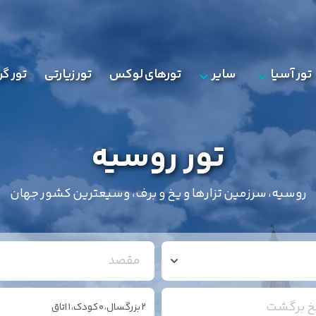
تور آسیا
سایر
تورهای لوکس
تور زیارتی
تور گ
تور روسیه
روسیه، سرزمین تزارها و یخ و برف، وسیعترین کشور جهان
مقصد
یخ برگشت
2
بزرگسال،
0
کودک،
1
اتاق