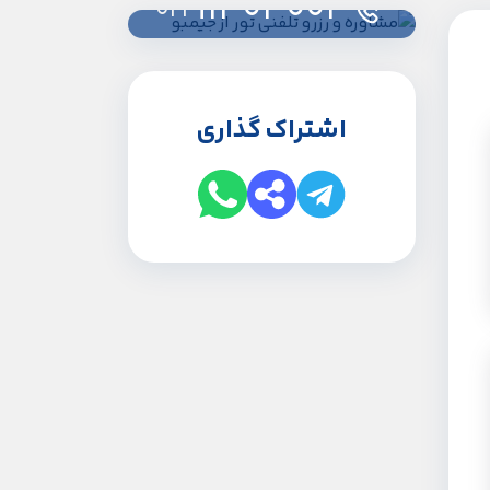
91303003
021
اشتراک گذاری