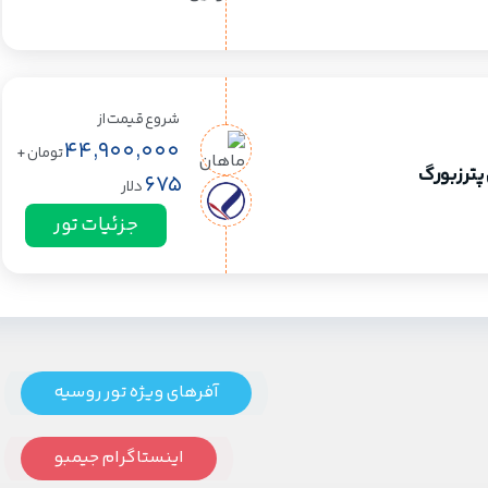
شروع قیمت از
44,900,000
تومان
+
پترزبورگ
675
دلار
جزئیات تور
آفرهای ویژه تور روسیه
اینستاگرام جیمبو