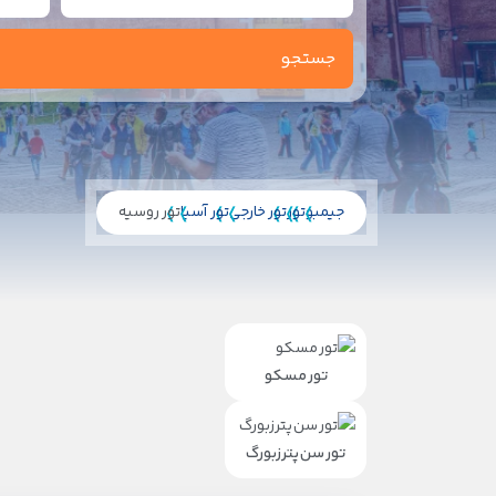
جیمبو
تور
تور خارجی
تور آسیا
تور روسیه
تور مسکو
تور سن پترزبورگ