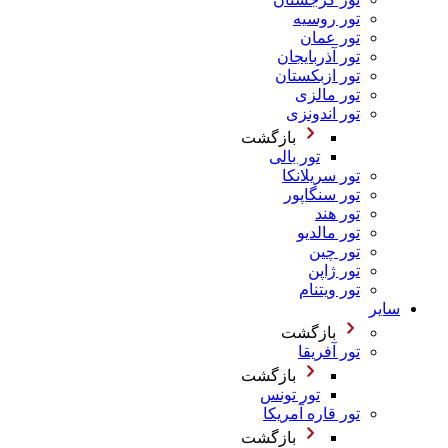
تور روسیه
تور عمان
تور آذربایجان
تور ازبکستان
تور مالزی
تور اندونزی
بازگشت
تور بالی
تور سریلانکا
تور سنگاپور
تور هند
تور مالدیو
تور چین
تور ژاپن
تور ویتنام
سایر
بازگشت
تور آفریقا
بازگشت
تور تونس
تور قاره آمریکا
بازگشت