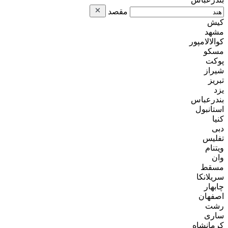
مقصد
کیش
مشهد
کوالالامپور
مسکو
پوکت
شیراز
تبریز
یزد
بندرعباس
استانبول
کنیا
دبی
تفلیس
ویتنام
وان
مسقط
سریلانکا
چابهار
اصفهان
رشت
ساری
کرمانشاه