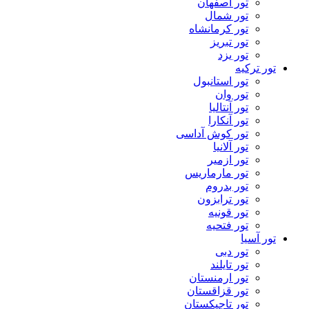
تور اصفهان
تور شمال
تور کرمانشاه
تور تبریز
تور یزد
تور ترکیه
تور استانبول
تور وان
تور آنتالیا
تور آنکارا
تور کوش آداسی
تور آلانیا
تور ازمیر
تور مارماریس
تور بدروم
تور ترابزون
تور قونیه
تور فتحیه
تور آسیا
تور دبی
تور تایلند
تور ارمنستان
تور قزاقستان
تور تاجیکستان