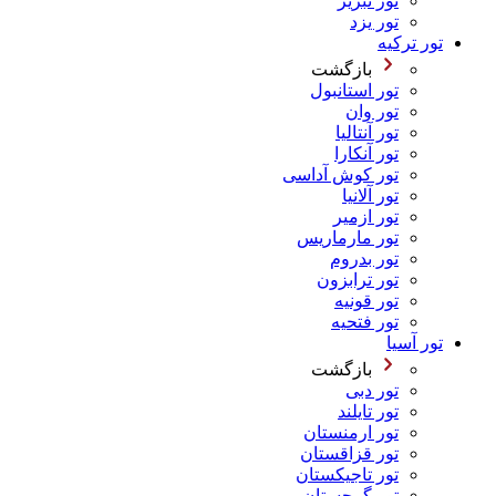
تور تبریز
تور یزد
تور ترکیه
بازگشت
تور استانبول
تور وان
تور آنتالیا
تور آنکارا
تور کوش آداسی
تور آلانیا
تور ازمیر
تور مارماریس
تور بدروم
تور ترابزون
تور قونیه
تور فتحیه
تور آسیا
بازگشت
تور دبی
تور تایلند
تور ارمنستان
تور قزاقستان
تور تاجیکستان
تور گرجستان