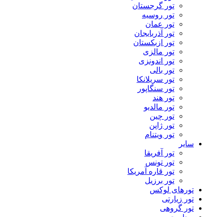
تور گرجستان
تور روسیه
تور عمان
تور آذربایجان
تور ازبکستان
تور مالزی
تور اندونزی
تور بالی
تور سریلانکا
تور سنگاپور
تور هند
تور مالدیو
تور چین
تور ژاپن
تور ویتنام
سایر
تور آفریقا
تور تونس
تور قاره آمریکا
تور برزیل
تورهای لوکس
تور زیارتی
تور گروهی