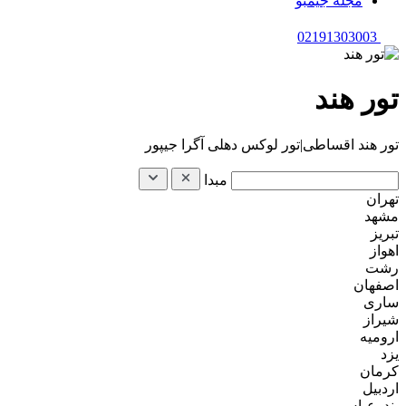
مجله جیمبو
02191303003
تور هند
تور هند اقساطی|تور لوکس دهلی آگرا جیپور
مبدا
تهران
مشهد
تبریز
اهواز
رشت
اصفهان
ساری
شیراز
ارومیه
یزد
کرمان
اردبیل
بندرعباس