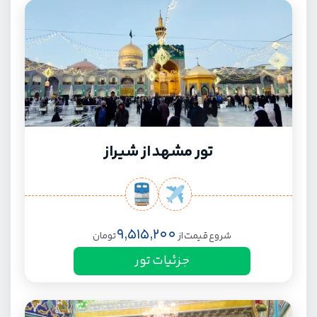
تور مشهد از شیراز
9,515,200
شروع قیمت از
تومان
جزئیات تور