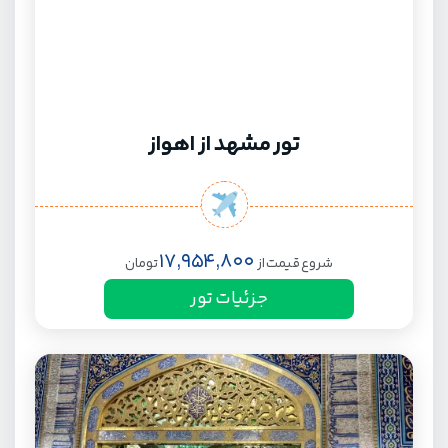
تور مشهد از اهواز
17,954,800
شروع قیمت از
تومان
جزئیات تور