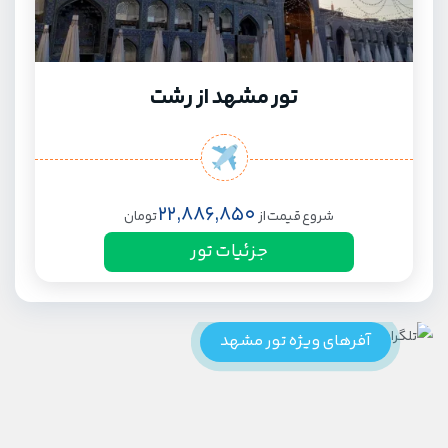
تور مشهد از رشت
22,886,850
شروع قیمت از
تومان
جزئیات تور
آفرهای ویژه تور مشهد