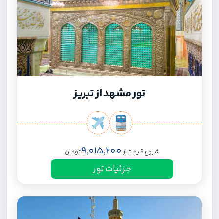
تور مشهد از تبریز
9,015,200
شروع قیمت از
تومان
جزئیات تور