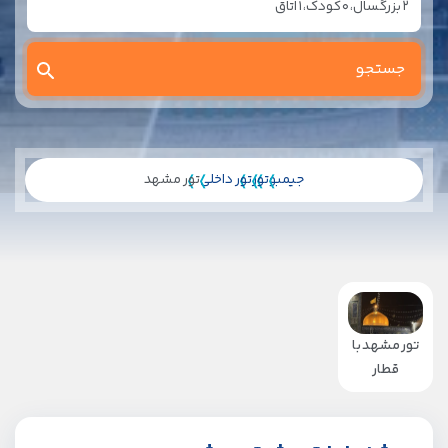
2
بزرگسال،
0
کودک،
1
اتاق
جیمبو
تور
تور داخلی
تور مشهد
تور مشهد با
قطار