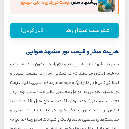
پیشنهاد سفر:
لیست تورهای داخلی جیمبو
فهرست عنوان‌ها
[باز کردن]
راهنمای رزرو تور مشهد از جیمبو
هزینه سفر و قیمت تور مشهد هوایی
هزینه سفر و قیمت تور مشهد هوایی
سفر به مشهد با تور هوایی، تجربه‌ای راحت و بدون دغدغه است و
تور لحظه آخری مشهد ارزان
به شما امکان می‌دهد که در کمترین زمان، به مقصد رسیده و
شرایط و نحوه پرداخت تور اقساطی مشهد
لحظاتی نابی را در کنار بارگاه حرم امام رضا (ع) سپری کنید. قیمت
تور مشهد هوایی هتل نزدیک حرم
تور مشهد هوایی به عوامل مختلفی نظیر مبدا سفر، نوع پرواز
(چارتر، سیستمی)، مدت زمان اقامت، سطح هتل (اقتصادی تا
سفر به مشهد با قطار یا هواپیما؟
لوکس) و خدمات تور بستگی دارد. در ایام تعطیلات رسمی و
تور مشهد هوایی ارزان
مناسبت‌های مذهبی مانند ولادت و شهادت امام رضا (ع) نیز به
تور مشهد زمینی
دلیل استقبال بالا معمولا نرخ‌ها افزایش می‌یابد. در این شرایط