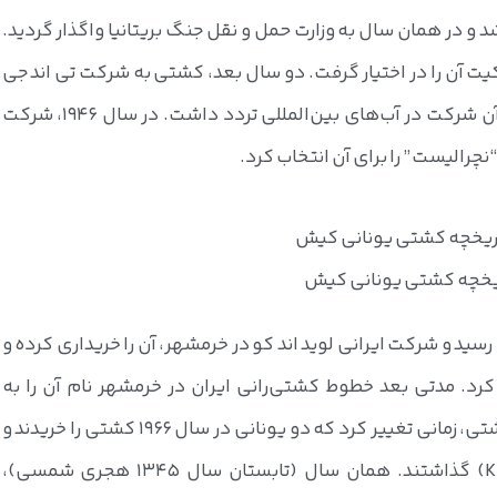
کاتلند ساخته شد و در همان سال به وزارت حمل و نقل جنگ بریتانیا واگذار گردید.
یت آن را در اختیار گرفت. دو سال بعد، کشتی به شرکت تی اند جی
هریسون واگذار شد و مدتی تحت مالکیت آن شرکت در آب‌های بین‌المللی تردد داشت. در سال ۱۹۴۶، شرکت
نچرالیست” را برای آن انتخاب کرد.
یخچه کشتی یونانی کیش
سید و شرکت ایرانی لوید اند کو در خرمشهر، آن را خریداری کرده و
کرد. مدتی بعد خطوط کشتی‌رانی ایران در خرمشهر نام آن را به
“همدان” تغییر دادند. اما سرنوشت این کشتی، زمانی تغییر کرد که دو یونانی در سال ۱۹۶۶ کشتی را خریدند و
نام آن را کوالا اف (به انگلیسی: Khoula F) گذاشتند. همان سال (تابستان سال 1345 هجری شمسی)،