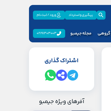
پیگیری و استرداد
ورود / ثبت نام
 گروهی
مجله جیمبو
02191303003
اشتراک گذاری
آفرهای ویژه جیمبو