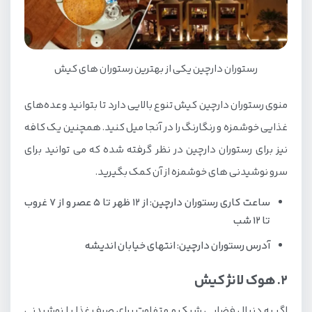
5. رستوران بومرنگ
بهترین کافه‌های کیش
1. کافه طهرون کیش
رستوران دارچین یکی از بهترین رستوران های کیش
2. کافه سانتورینی کیش
منوی رستوران دارچین کیش تنوع بالایی دارد تا بتوانید وعده‌های
3. اسپرسو لب کیش
غذایی خوشمزه و رنگارنگ را در آنجا میل کنید. همچنین یک کافه
رستوران های ساحلی کیش
نیز برای رستوران دارچین در نظر گرفته شده که می توانید برای
سرو نوشیدنی های خوشمزه از آن کمک بگیرید.
1. میرمهنا کیش
ساعت کاری رستوران دارچین: از ۱۲ ظهر تا ۵ عصر و از 7 غروب
2. رستوران اختاپوس کیش
تا ۱۲ شب
3. رستوران شاندیز صفدری کیش
آدرس رستوران دارچین: انتهای خیابان اندیشه
2. هوک لانژ کیش
اگر به دنبال فضایی شیک و متفاوت برای صرف غذا یا نوشیدنی