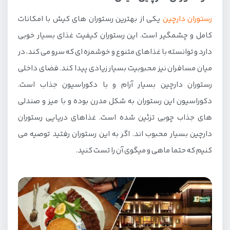
رستوران دارچین
یکی از بهترین رستوران های کیش با امکانات
2. رستوران سنتی طباخ
کامل و چشمگیر است. این رستوران کیفیت غذای بسیار خوبی
3. رستوران شاورما سفین
دارد و توانسته با غذاهای متنوع و خوشمزه ای که سرو می کند، در
4. رستوران لور
میان مسافران نیز محبوبیت بسیار زیادی پیدا کند. فضای داخلی
5. رستوران کترینگ گل مریم
رستوران دارچین بسیار آرام و با دکوراسیون جذاب است.
6. رستوران پاشا کیش
دکوراسیون این رستوران به شکل مدرن بوده و با میز و صندلی
7. رستوران رویال استار
های جذاب چوبی تزئین شده است. غذاهای دریایی رستوران
دارچین بسیار محبوب اند. اگر به این رستوران رفتید توصیه می
بهترین فست فودهای کیش
کنیم که حتما ماهی و میگوی آن را تست کنید.
1. کافه دامون کیش
2. فودلند کیش
3. خانه سوخاری کیش
4. رستوران وقت برگر و سیب زمینی