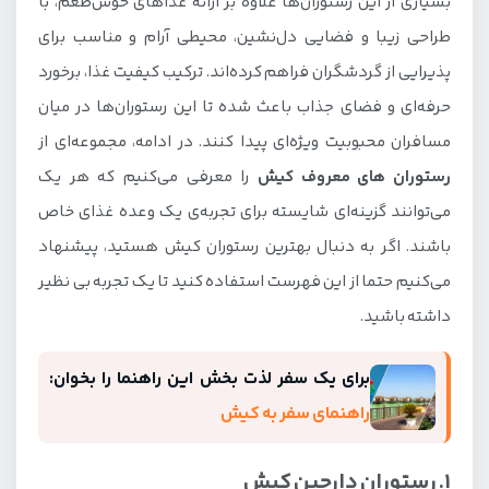
بسیاری از این رستوران‌ها علاوه بر ارائه غذاهای خوش‌طعم، با
4. رستوران خرچنگ کیش
طراحی زیبا و فضایی دل‌نشین، محیطی آرام و مناسب برای
5. رستوران کوه نور کیش
پذیرایی از گردشگران فراهم کرده‌اند. ترکیب کیفیت غذا، برخورد
بهترین رستوران های دریایی کیش
حرفه‌ای و فضای جذاب باعث شده تا این رستوران‌ها در میان
مسافران محبوبیت ویژه‌ای پیدا کنند. در ادامه، مجموعه‌ای از
1. رستوران هواری کیش
رستوران های معروف کیش
را معرفی می‌کنیم که هر یک
2. رستوران مارینا کیش
می‌توانند گزینه‌ای شایسته برای تجربه‌ی یک وعده غذای خاص
3. رستوران عمو اکبر کیش
باشند. اگر به دنبال بهترین رستوران کیش هستید، پیشنهاد
4. رستوران شیشه ای کیش
می‌کنیم حتما از این فهرست استفاده کنید تا یک تجربه بی نظیر
5. رستوران نهنگ سفید کیش
داشته باشید.
6. رستوران دریایی مرشد
برای یک سفر لذت بخش این راهنما را بخوان:
7. رستوران دریایی توتی فروتی
راهنمای سفر به کیش
بهترین رستورانهای سنتی کیش
1. رستوران دارچین کیش
1. رستوران شیرین پلو کیش