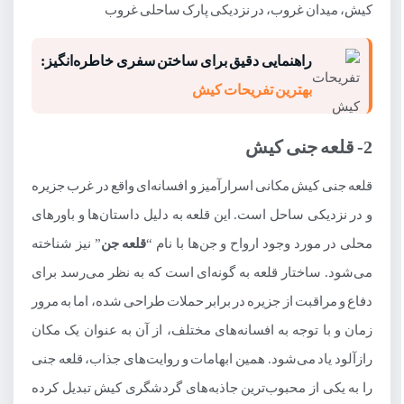
9- پارک هنگام
کیش، میدان غروب، در نزدیکی پارک ساحلی غروب
10- پارک آبشار
راهنمایی دقیق برای ساختن سفری خاطره‌انگیز:
11- پارک شهر در کیش
بهترین تفریحات کیش
12- مجموعه هنری و موزه خلیج فارس
2- قلعه جنی کیش
13- گذر هنرمندان از جاذبه‌های فرهنگی کیش
14- مرکز فلای دامون در کیش
قلعه جنی کیش مکانی اسرارآمیز و افسانه‌ای واقع در غرب جزیره
و در نزدیکی ساحل است. این قلعه به دلیل داستان‌ها و باورهای
15- جزیره هندورابی کیش
محلی در مورد وجود ارواح و جن‌ها با نام “
قلعه جن
” نیز شناخته
دیگر جاذبه های کیش
می‌شود. ساختار قلعه به گونه‌ای است که به نظر می‌رسد برای
1- برج ایفل از جاهای دیدنی کیش در شب
دفاع و مراقبت از جزیره در برابر حملات طراحی شده، اما به مرور
2- اسکله کیش
زمان و با توجه به افسانه‌های مختلف، از آن به عنوان یک مکان
3- خانه بومیان کیش
رازآلود یاد می‌شود. همین ابهامات و روایت‌های جذاب، قلعه جنی
را به یکی از محبوب‌ترین جاذبه‌های گردشگری کیش تبدیل کرده
4- مسیر دوچرخه سواری کیش