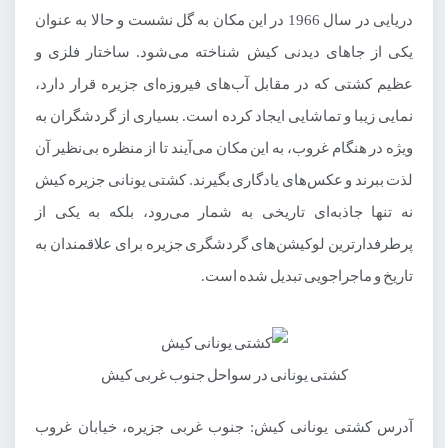
دریایی در سال 1966 در این مکان به گل نشست و حالا به عنوان
10- کاخ الیت کیش
یکی از جاهای دیدنی کیش شناخته می‌شود. ساختار فلزی و
11- جزیره فارور کیش
عظیم کشتی که در مقابل آب‌های فیروزه‌ای جزیره قرار دارد،
جاهای دیدنی کیش در روز: جاذبه های طبیعی
نمایی زیبا و تماشایی ایجاد کرده است. بسیاری از گردشگران به
ویژه در هنگام غروب، به این مکان می‌آیند تا از منظره بی‌نظیر آن
1- درخت سبز یکی از جاهای دیدنی کیش
لذت ببرند و عکس‌های یادگاری بگیرند. کشتی یونانی جزیره کیش
2- بوستان آهوان در کیش
نه تنها جاذبه‌ای تاریخی به شمار می‌رود، بلکه به یکی از
3- ساحل مرجان کیش
پرطرفدارترین لوکیشن‌های گردشگری جزیره برای علاقمندان به
4- ساحل مارینا کیش
تاریخ و ماجراجویی تبدیل شده است.
5- ساحل سیمرغ کیش
6- ساحل درختان نارگیل کیش
کشتی یونانی در سواحل جنوب غربی کیش
7- کلبه هور کیش
8- پارک ساحلی مرد ماهیگیر کیش
آدرس کشتی یونانی کیش: جنوب غربی جزیره، خیابان غروب