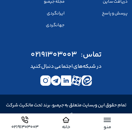
دریافت ساین
مجله جیمبو
پرسش و پاسخ
ایرانگردی
جهانگردی
تماس:
02191303003
در شبکه‌های اجتماعی دنبال کنید
تمام حقوق این وبسایت متعلق به جیمبو، برند تحت مالکیت شرکت
خدمات مسافرت هوایی و جهانگردی و زیارتی سپید پرواز توس است.
فرصت های شغلی
در حال جذب
منو
خانه
02191303003