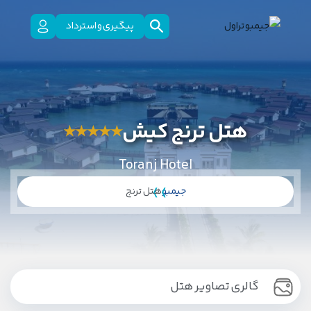
پیگیری و استرداد
هتل ترنج کیش
★
★
★
★
★
Toranj Hotel
جیمبو
هتل ترنج
گالری تصاویر هتل