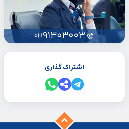
91303003
021
اشتراک گذاری