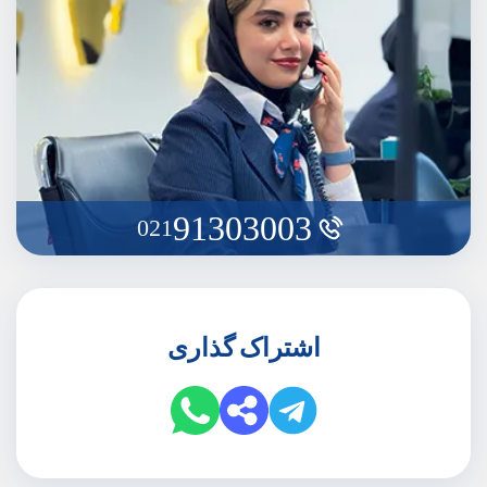
91303003
021
اشتراک گذاری