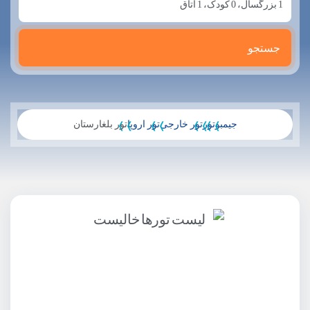
1
بزرگسال،
0
کودک،
1
اتاق
جیمبو
تور
تور خارجی
تور اروپا
تور بلغارستان