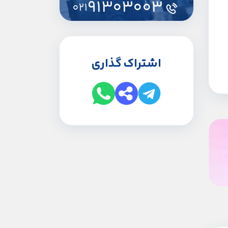
91303003
021
اشتراک گذاری