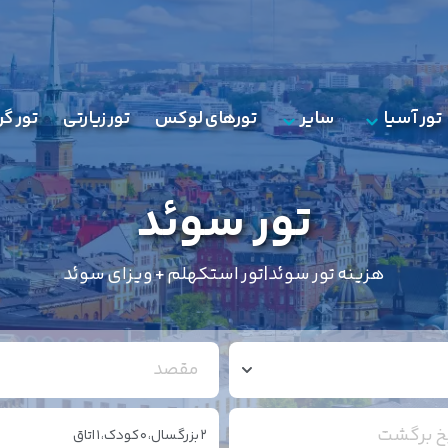
تور آسیا
سایر
تورهای لوکس
تور زیارتی
تور گ
تور سوئد
هزینه تور سوئد|تور استکهلم + ویزای سوئد
مقصد
یخ برگشت
2
بزرگسال،
0
کودک،
1
اتاق