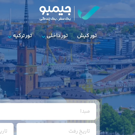
تور کیش
تور داخلی
تور ترکیه
مبدا
تاریخ رفت
تار