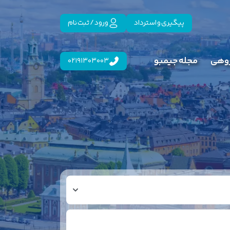
پیگیری و استرداد
ورود / ثبت نام
روهی
مجله جیمبو
02191303003