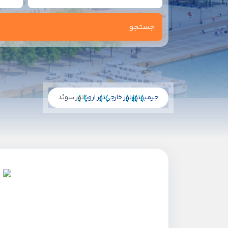
جیمبو
تور
تور خارجی
تور اروپا
تور سوئد