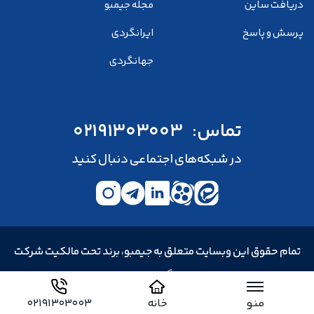
دریافت ساین
مجله جیمبو
پرسش و پاسخ
ایرانگردی
جهانگردی
تماس:
02191303003
در شبکه‌های اجتماعی دنبال کنید
تمام حقوق این وبسایت متعلق به جیمبو، برند تحت مالکیت شرکت
خدمات مسافرت هوایی و جهانگردی و زیارتی سپید پرواز توس است.
فرصت های شغلی
در حال جذب
منو
خانه
02191303003