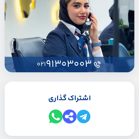
91303003
021
اشتراک گذاری