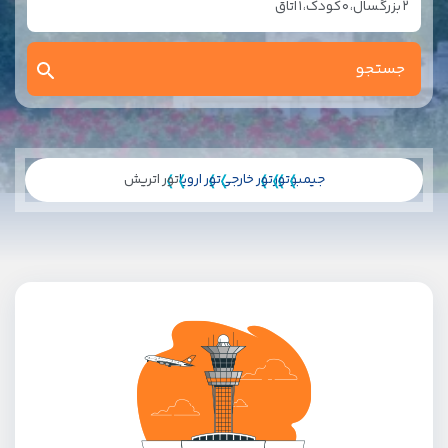
2
بزرگسال،
0
کودک،
1
اتاق
جیمبو
تور
تور خارجی
تور اروپا
تور اتریش