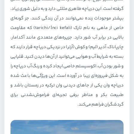
خانه گربه‌های وان (House of Van Cats)
گرفته است. این دریاچه ظاهری مثلثی دارد و به دلیل شوری زیاد،
مرکز خرید AVM وان
بیشتر موجودات زنده نمی‌توانند در آن زندگی کنند، جز گونه‌ای
خاص از ماهی به نام تارک (tarichi/İnci kefali) که مقاومت
مرکز خرید آیدین پریهان (Aydın Perihan İş Merkezi)
بالایی در برابر آب شور دارد. جزیره‌های متعددی مانند آکدامار،
مرکز خرید وان متروپولیتن مال (Van Metropolitan Mall)
چارپاناک، آدیر (لیم) و کوش (آرتر) در نزدیکی دریاچه قرار دارند که
مرکز خرید وان پارک (Vanpark AVM)
بسته به شرایط آب و هوایی می‌توانید از آن‌ها دیدن کنید. قلیایی
مرکز خرید رانس (Ranss AVM)
و شور بودن آب، اکوسیستم خاصی ایجاد کرده و رنگ آب دریاچه را
به شکل فیروزه‌ای زیبا در آورده است. این ویژگی‌ها باعث شده
دریاچه وان یکی از جاهای دیدنی وان ترکیه در زمستان باشد و
طبیعت بکر و مناظر برفی تجربه‌ای فراموش‌نشدنی برای
گردشگران فراهم می‌کند.