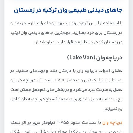
جاهای دیدنی طبیعی وان ترکیه در زمستان
جاهای دیدنی طبیعی وان ترکیه در زمستان
دریاچه وان (Lake Van)
با استفاده از لباس گرم می‌توانید بهترین خاطرات را از سفر به وان
پیست اسکی آبالی (Abalı Kayak Merkezi)
در زمستان برای خود بسازید. مهم‌ترین جاهای دیدنی وان ترکیه
جزیره آدیر (Adır Adası)
در زمستان که در دل طبیعت قرار دارند، عبارت‌اند از:
جاهای دیدنی تاریخی وان ترکیه در زمستان
دریاچه وان (Lake Van)
موزه وان (Van Archeology Museum)
فضای اطراف دریاچه وان با درختان بلند و برف‌های سفید، در
قلعه وان (Van Kalesi)
زمستان بسیار دیدنی و منحصر به فرد است. آب دریاچه در این
کلیسای آکدامار (Akdamar Kilisesi)
فصل به سرعت سرد می‌شود و در بخش‌های کم‌عمق ممکن است
پل شیطان (Devil’s Bridge)
یخ بزند؛ اما به دلیل شوری زیاد، معمولاً سطح دریاچه به طور کامل
مسجد خسرو پاشا (Hüsrev Pasha Mosque)
یخ نمی‌زند.
جاهای دیدنی مدرن و مراکز خرید وان ترکیه در
دریاچه وان
با مساحت حدود 3755 کیلومتر مربع بر اثر بسته
زمستان
شدن مسیر خروج آب توسط گدازه‌های آتشفشانی پیرامون، شکل