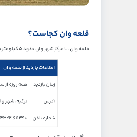
قلعه وان کجاست؟
قلعه وان، با مرکز شهر وان حدود 5 کیلومتر فاصله دارد.
اطلاعات بازدید از قلعه وان
زمان بازدید
همه روزه از ساعت 8 صبح ت
آدرس
ترکیه، شهر و
شماره تلفن
+904322161139