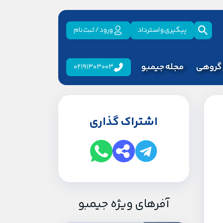
پیگیری و استرداد
ورود / ثبت نام
 گروهی
مجله جیمبو
02191303003
اشتراک گذاری
آفرهای ویژه جیمبو