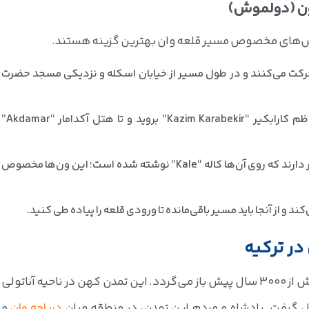
وش‌های مخصوص مسیر قلعه وان بهترین گزینه هستند.
 حرکت می‌کنند و در طول مسیر از خیابان اسکله و نزدیکی مسجد حضرت
راه دیگر این است که ابتدا به خیابان کاظم کارابکیر “Kazim Karabekir” بروید و تا هتل آکدامار “Akdamar”
مقابل هتل آکدامار، ون‌های زرد رنگی قرار دارند که روی آن‌ها کاله “Kale” نوشته شده است؛ این ون‌ها مخصوص
 و از آنجا باید مسیر باقی‌مانده تا ورودی قلعه را پیاده طی کنید.
در ترکیه
تاریخچه قلعه به دوران تمدن اورارتوها و بیش از 3000 سال پیش باز می‌گردد. این تمدن کهن در ناحیه آناتولی
دریاچه وان
و