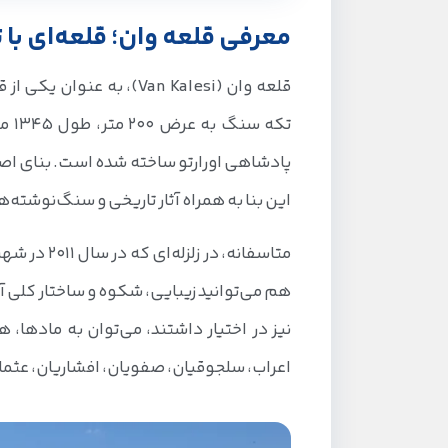
معرفی قلعه وان؛ قلعه‌ای با تاریخچه غنی
معرفی قلعه وان؛ قلعه‌ای با 
قلعه وان کجاست؟
قلعه وان (Van Kalesi)، به عنوان یکی از قدیمی‌ترین
چگونه به قلعه وان برویم؟
نگاهی به تاریخچه قلعه وان در ترکیه
پادشاهی اورارتو ساخته شده است. بنای اصلی
نحوه طراحی و معماری قلعه وان
این بنا به همراه آثار تاریخی و سنگ‌نوشته‌ها‌
تأثیر سایر دوره‌ها روی معماری قلعه وان
متاسفانه، د
بخش‌های مختلف قلعه وان؛ از داخل تا م
هم می‌توانید زیبایی، شکوه و ساختار کلی آن
قلعه داخلی
نیز در اختیار داشتند، می‌توان به مادها، 
محوطه بیرونی و فضاهای اطراف
اعراب، سلجوقیان، صفویان، افشاریان، عثمان
مقبره‌های سنگی ساردوری دوم
کتیبه خشایارشا