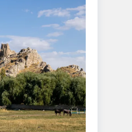
معبد روباز مادر و دختر
برج ساردور
اسکله برج مادیر
دیوارهای دفاعی قلعه وان
راهروها و مسیرهای دسترسی
محل ذخیره آب و انبارها
جاذبه‌های دیدنی اطراف قلعه وان
رستوران و کافه‌های اطراف قلعه وان
هتل‌های نزدیک قلعه وان برای اقامت دلنش