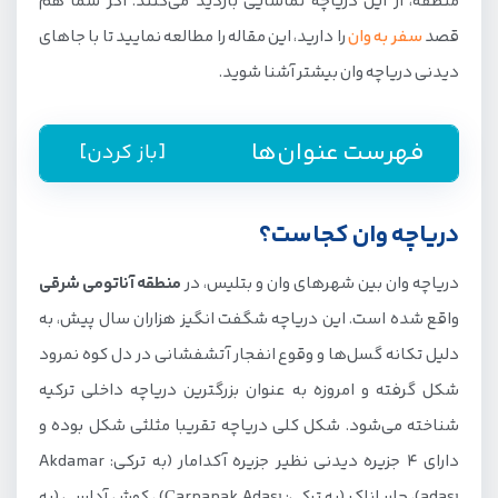
منطقه، از این دریاچه تماشایی بازدید می‌کنند. اگر شما هم
قصد
سفر به وان
را دارید، این مقاله را مطالعه نمایید تا با جاهای
دیدنی دریاچه وان بیشتر آشنا شوید.
فهرست عنوان‌ها
[باز کردن]
دریاچه وان کجاست؟
دریاچه وان کجاست؟
مسیر دسترسی به دریاچه وان از ایران
دریاچه وان بین شهرهای وان و بتلیس، در
منطقه آناتومی شرقی
بهترین زمان بازدید از دریاچه وان ترکیه
واقع شده است. این دریاچه شگفت انگیز هزاران سال پیش، به
تفریحات دریاچه وان ترکیه
دلیل تکانه گسل‌ها و وقوع انفجار آتشفشانی در دل کوه نمرود
شکل گرفته و امروزه به عنوان بزرگترین دریاچه داخلی ترکیه
جاهای دیدنی اطراف دریاچه وان
شناخته می‌شود. شکل کلی دریاچه تقریبا مثلثی شکل بوده و
جزیره آکدامار؛ شاهکار ارمنی در آغوش طبیعت وان
دارای 4 جزیره دیدنی نظیر جزیره آکدامار (به ترکی: Akdamar
شهر تاریخی احلات؛ گنجینه‌ای کهن با معماری باستانی
adası)، چارپاناک (به ترکی: Çarpanak Adası) ، کوش آداسی (به