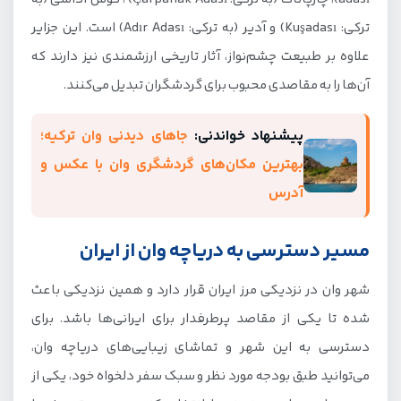
شهر بتلیس؛ قلعه ای کلیدی در فلات ارمنستان
ترکی: Kuşadası) و آدیر (به ترکی: Adır Adası) است. این جزایر
قلعه هوشاپ؛ نگهبان اسرار قرون وسطایی
علاوه بر طبیعت چشم‌نواز، آثار تاریخی ارزشمندی نیز دارند که
آن‌ها را به مقاصدی محبوب برای گردشگران تبدیل می‌کنند.
قلعه وان؛ شاهکار تاریخی بر فراز کوه‌های دریاچه وان
قلعه چاووش تپه؛ روایت‌گر اقتدار اورارتو
پیشنهاد خواندنی:
جاهای دیدنی وان ترکیه؛
آبشار مرادیه؛ فضایی فریبنده با نوای دلنشین
بهترین مکان‌های گردشگری وان با عکس و
آدرس
موزه‌های نزدیک دریاچه وان
پیست اسکی در اطراف دریاچه وان
مسیر دسترسی به دریاچه وان از ایران
جشنواره‌های دریاچه وان
شهر وان در نزدیکی مرز ایران قرار دارد و همین نزدیکی باعث
نکات مهم برای سفر به دریاچه وان
شده تا یکی از مقاصد پرطرفدار برای ایرانی‌ها باشد. برای
دسترسی به این شهر و تماشای زیبایی‌های دریاچه وان،
می‌توانید طبق بودجه مورد نظر و سبک سفر دلخواه خود، یکی از