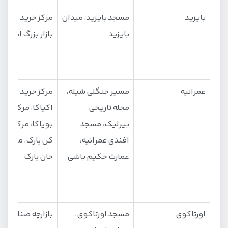
بایزید
مسجد بایزید، میدان
مرکز خرید لاله لی
بایزید
بازار بزرگ استان
عمرانیه
مسیر جنگلی شیله،
مرکز خرید پارک
محله تاریخی
اکیاکا، مرکز خری
بیرلیک، مسجد
بویاکا، مرکز خری
افندی عمرانیه،
کن پارک، مرکز خر
عمارت حکیم باشی
جان پارک
اورتاکوی
مسجد اورتاکوی،
بازارچه صنایع‌ د