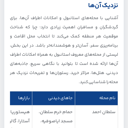
نزدیک آن‌ها
محله سلطان احمد (Sultanahmet)؛ بخش تاریخی شهر
آشنایی با محله‌های استانبول و امکانات اطراف آن‌ها، برای
محله گالاتا شهر استانبول (Galata)
گردشگران و مسافران اهمیت زیادی دارد؛ چرا که شناخت
خیابان استقلال استانبول (İstiklal Caddesi)
موقعیت هر منطقه کمک می‌کند تا انتخاب محل اقامت و
میدان تکسیم استانبول (Taksim Square)
برنامه‌ریزی سفر، آسان‌تر و هوشمندانه‌تر باشد. در این بخش،
محله بی اوغلو استانبول (Beyoğlu)
لیستی از محله‌های معروف استانبول به همراه امکانات اطراف
آن‌ها ارائه شده است تا بتوانید با نگاهی سریع، جاذبه‌های
محله کاراکوی در استانبول (Karaköy)
دیدنی، هتل‌ها، مراکز خرید، رستوران‌ها و تفریحات نزدیک هر
محله بالات (Balat)؛ با خانه‌های رنگی
محله را شناسایی کنید.
محله فلوریا (Florya)
منطقه فاتح (Fatih)؛ با معماری ترکی اسلامی
نام محله
جاهای دیدنی
بازارها
آکسارای استانبول (Aksaray)
سلطان احمد
حمام خرم سلطان،
هیستوریا، بازار
امینونو استانبول (Eminönü)
مسجد ایاصوفیه،
آستارا، گالری