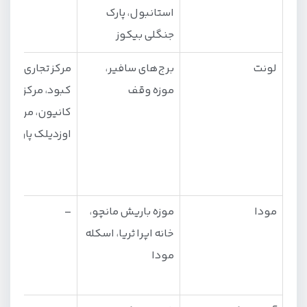
استانبول، پارک
جنگلی بیکوز
لونت
برج‌های سافیر،
مرکز تجاری یاقو
موزه وقف
کبود، مرکز خرید
کانیون، مرکز خر
اوزدیلک پارک
مودا
موزه باریش مانچو،
–
خانه اپرا ثریا، اسکله
مودا