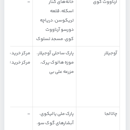
آرناووت کوی
خانه‌های کنار
–
اسکله، قلعه
تریکوسن، دریاچه
دورسو آرناووت
کوی، مسجد تسلوک
آوجیلار
پارک ساحلی آوجیلار،
مرکز خرید پلیکان
موزه هالوک پرک،
مرکز خرید توریو
مزرعه علی بی
چاتالجا
پارک ملی یالیکوی،
–
آبشارهای گوک سو،