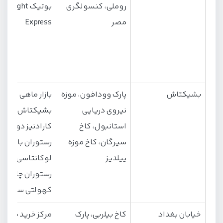
روملی، کنسولگری
بوتیک idnight
مصر
Express
بشیکتاش
پارک وودافون، موزه
بازار ماهی
نیروی دریایی
بشیکتاش، رستو
استانبول، کاخ
کارادنیز دونر،
سیرگان، کاخ موزه
رستوران بالکان
ییلدیز
لوکانتاسی،
رستوران چاکمک
کهولتی سالنو
خیابان بغداد
کاخ بیلربی، پارک
مرکز خرید مال تپ