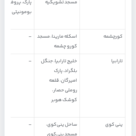
مسجد تشویکیه
پارک، پروفیلو،
بومونیتی
کورچشمه
اسکله مارینا، مسجد
–
کورو چشمه
تارابیا
خلیج تارابیا، جنگل
–
بلگراد، پارک
امیرگان، قلعه
روملی حصار،
کوشک هوبر
ینی کوی
ساحل ینی‌کوی،
–
مسجد ینی‌کوی