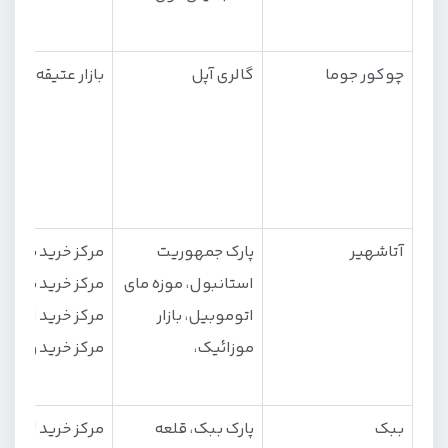
چوکور جوما
گالری آپل
بازار عتیقه‌جات
آتاشهیر
پارک جمهوریت
مرکز خرید برندی
استانبول، موزه مای
مرکز خرید نوادا،
اتوموبیل، بازار
مرکز خرید اپتیم
موزائیک،
مرکز خرید واترگا
ببک
پارک ببک، قلعه
مرکز خرید TRU،