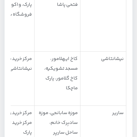
فتحی پاشا
پارک، واکو،
فروشگاه بیمن
نیشانتاشی
کاخ ایهلامور،
مرکز خرید سیتیز
مسجد تشویکیه،
نیشانتاشی
کاخ گلامور، پارک
ماچکا
ساریر
موزه سابانجی، موزه
مرکز خرید وادی،
سادبِرک خانم،
مرکز خرید ایستی
ساحل ساریِر
پارک