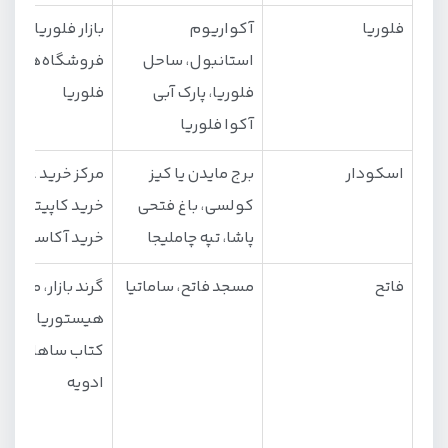
قدیمی‌ترین محله های استانبول
فلوریا
آکواریوم
بازار فلوریا،
بهترین محله های استانبول
استانبول، ساحل
فروشگاه‌های آک
فلوریا، پارک آبی
فلوریا
محله های بالا شهر استانبول
آکوا فلوریا
ارزان ترین محله های استانبول
اسکودار
برج مايدن یا کیز
مرکز خرید عمار، 
بهترین محله های استانبول برای هتل
کولسی، باغ فتحى
خرید کاپیتول، م
پاشا، تپه چامليجا
خرید آکاسیا
فاتح
مسجد فاتح، ساماتیا
گرند بازار، مرکز خ
هیستوریا، بازار
کتاب ساهافلار، با
ادویه