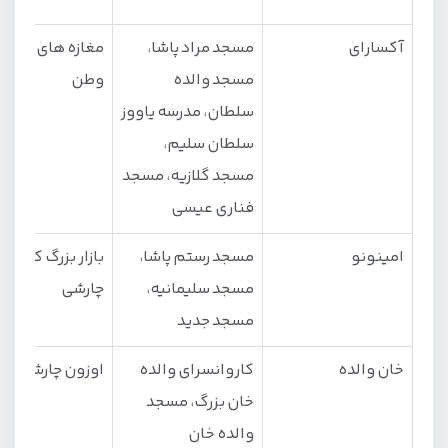
آکسارای
مسجد مراد پاشا،
مغازه‌ های خیابا
مسجد والده
وطن
سلطان، مدرسه یاووز
سلطان سلیم،
مسجد گلازیه، مسجد
فناری عیسی
امینونو
مسجد رستم پاشا،
بازار بزرگ کاپال
مسجد سلیمانیه،
چارشی
مسجد جدید
خان والده
کاروانسرای والده
اوزون چارشی
خان بزرگ، مسجد
والده خان