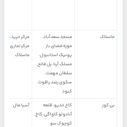
ماسلاک
مسجد سعدآباد،
مرکز خرید یونیک
موزه فضای باز
مرکز تجاری و مال
یونیک استانبول،
ماسلاک
مسلک آرنا، پل فاتح
سلطان مهمت،
سکوی رصد یاقوت
کبود
بی کوز
کاخ خدیو، قلعه
آسیا مال
آنادولو کاواگی، کاخ
کوچوک سو