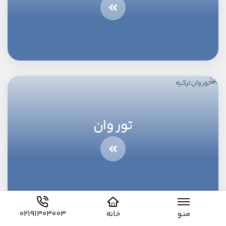
تور وان
منو
خانه
02191303003