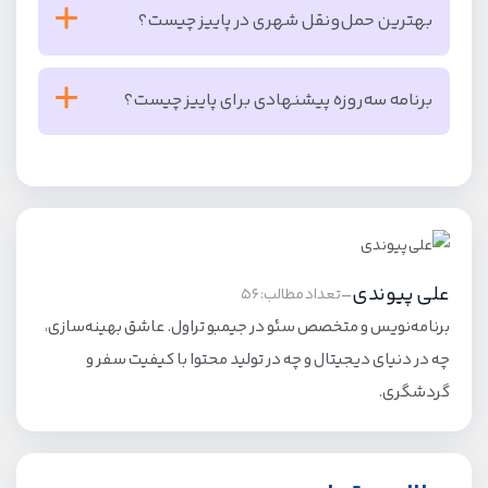
بهترین حمل‌ونقل شهری در پاییز چیست؟
مراکزی مثل ایستینیه پارک، جواهیر و زورلو انتخاب‌های
خوبی برای خرید اقتصادی تا لوکس هستند.
با استانبول‌کارت از مترو، تراموا و اتوبوس استفاده کنید؛
برنامه سه‌روزه پیشنهادی برای پاییز چیست؟
سریع، مقرون‌به‌صرفه و مناسب هوای بارانی است. تاکسی
اینترنتی هم در مواقع خاص کاربردی است.
روز ۱: ایاصوفیه، مسجد آبی، باسیلیکا و غروب گالاتا.
روز ۲: کروز بسفر، اورتاکوی و پارک ییلدیز.
روز ۳: امیرگان/جنگل بلگراد، بازار ادویه/بزرگ و خرید
عصرگاهی.
علی پیوندی
-
تعداد مطالب: 56
برنامه‌نویس و متخصص سئو در جیمبو تراول. عاشق بهینه‌سازی،
چه در دنیای دیجیتال و چه در تولید محتوا با کیفیت سفر و
گردشگری.