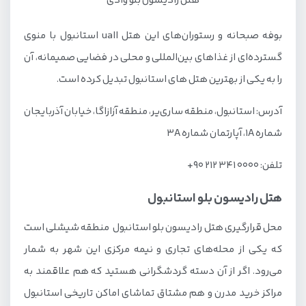
هتل رادیسون بلو وادی
بوفه صبحانه و رستوران‌های این هتل uall استانبول با منوی
گسترده‌ای از غذاهای بین‌المللی و محلی در فضایی صمیمانه، آن
را به یکی از بهترین هتل های استانبول تبدیل کرده است.
آدرس: استانبول، منطقه ساری‌یر، منطقه آزازاگا، خیابان آذربایجان
شماره ۱A، آپارتمان شماره ۳A
تلفن: 0000 341 212 90+
هتل رادیسون بلو استانبول
محل قرارگیری هتل رادیسون بلو استانبول منطقه شیشلی است
که یکی از محله‌های تجاری و نیمه مرکزی این شهر به شمار
می‌رود. اگر از آن دسته گردشگرانی هستید که هم علاقمند به
مراکز خرید مدرن و هم مشتاق تماشای اماکن تاریخی استانبول