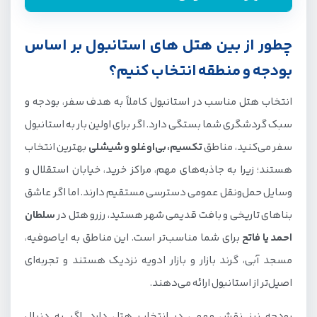
چطور از بین هتل های استانبول بر اساس بودجه و
چطور از بین هتل های استانبول بر اساس
منطقه انتخاب کنیم؟
بودجه و منطقه انتخاب کنیم؟
قیمت هتل های استانبول چقدر است؟ از ارزان تا لوکس
انتخاب هتل مناسب در استانبول کاملاً به هدف سفر، بودجه و
بهترین مناطق برای رزرو هتل در استانبول برای اولین سفر
سبک گردشگری شما بستگی دارد. اگر برای اولین بار به استانبول
بهترین هتل های 5 ستاره استانبول
سفر می‌کنید، مناطق
تکسیم، بی‌اوغلو و شیشلی
بهترین انتخاب
هتل های 5 ستاره Uall استانبول
هستند؛ زیرا به جاذبه‌های مهم، مراکز خرید، خیابان استقلال و
هتل های 5 ستاره All استانبول
وسایل حمل‌ونقل عمومی دسترسی مستقیم دارند. اما اگر عاشق
بهترین هتل های 4 ستاره استانبول
بناهای تاریخی و بافت قدیمی شهر هستید، رزرو هتل در
سلطان
احمد یا فاتح
برای شما مناسب‌تر است. این مناطق به ایاصوفیه،
هتل های 4 ستاره استانبول در میدان تقسیم
مسجد آبی، گرند بازار و بازار ادویه نزدیک هستند و تجربه‌ای
بهترین هتل های 3 ستاره و 2 ستاره استانبول
اصیل‌تر از استانبول ارائه می‌دهند.
بودجه نیز نقش مهمی در انتخاب هتل دارد. اگر به دنبال