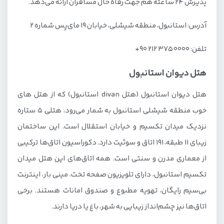
پذیرش ۲۴ ساعته هم جهت رفاه حال مسافران ارائه می‌دهد.
آدرس: استانبول، منطقه شیشلی، خیابان ۱۹ مای‌یِس شماره ۲
تلفن: 0000 375 212 90+
هتل دیوان استانبول
هتل دیوان استانبول (هتل divan استانبول) که از هتل های
خوب منطقه شیشلی استانبول به شمار می‌رود، هتلی 5 ستاره
نزدیک میدان تکسیم و خیابان استقلال است. این ساختمان
زیبای 11 طبقه، 191 اتاق و سوئیت دارد. دکوراسیون اتاق‌ها ترکیبی
از معماری مدرن و سنتی است. همه اتاق‌های این هتل میدان
تکسیم استانبول، دارای تلویزیون صفحه تخت، مینی بار، اینترنت
بی‌سیم رایگان، تهویه مطبوع و صندوق امانات هستند. برخی
اتاق‌ها نیز چشم‌انداز زیبایی به شهر، باغ یا دریا دارند.