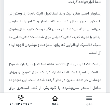
شما قرار خواهد گرفت.
رستوران اصلی هتل الیت ورلد استانبول، الیت نام دارد. رستورانی
با دکوراسیون مجلل که صبحانه، ناهار و شام را با منویی
بین‌المللی ارائه می‌دهد. در ضمن اگر دوست دارید حال‌وهوای
ایتالیا را تجربه کنید، کافی کمپانی برای شماست؛ کافی‌شاپی به
سبک کلاسیک ایتالیایی که برای استراحت و نوشیدن قهوه ایده
آل است.
از امکانات تفریحی هتل elite world استانبول می‌توان به مرکز
سلامت و اسپا فیت لایف اشاره کرد که برای تفریح و ورزش
مهمانان در همه سنین در نظر گرفته شده است. این مجموعه
شامل استخر سرپوشیده با گرمایش از کف، استخری برای
کودکان، حمام ترکی با هفت‌حوض مرمر، سونا، جکوزی و ماساژ
می‌شود. سالن ماساژ الیت انواع خدمات ماساژ تخصصی را توسط
منو
خانه
02191303003