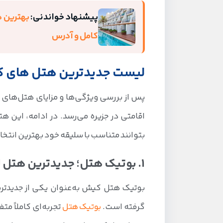
13. هتل بین المللی کیش؛ هتل نوساز در مرکز جزیره
پیشنهاد خواندنی:
14. هتل ویدا کیش؛ دسترسی سریع به فرودگاه
کامل و آدرس
15. هتل ترنج کیش، اولین هتل دریایی جزیره
16. هتل مارینا پارک کیش با ساحل اختصاصی
لیست جدیدترین هتل های 
جدیدترین هتل های کیش نزدیک به دریا
پس از بررسی ویژگی‌ها و مزایای هتل‌های 
هتل‌های تازه تاسیس کیش به کدام مراکز خ
اقامتی در جزیره می‌رسد. در ادامه، این هت
بتوانند متناسب با سلیقه خود بهترین انتخاب
1. بوتیک هتل؛ جدیدترین هتل لوکس جزیره
بوتیک هتل کیش به‌عنوان یکی از جدید
گرفته است.
بوتیک هتل
تجربه‌ای کاملاً مت