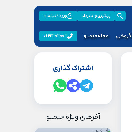
پیگیری و استرداد
ورود / ثبت نام
 گروهی
مجله جیمبو
02191303003
اشتراک گذاری
آفرهای ویژه جیمبو