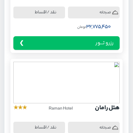
نقد / اقساط
صبحانه
32,775,450
تومان
رزرو تـــور
هتل رامان
★
★
★
Raman Hotel
نقد / اقساط
صبحانه