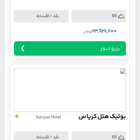
نقد / اقساط
BB
23,928,600
تومان
رزرو تـــور
بوتیک هتل کریاس
★
Keryas Hotel
نقد / اقساط
BB