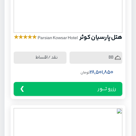
هتل پارسیان کوثر
★
★
★
★
★
Parsian Kowsar Hotel
نقد / اقساط
BB
28,501,850
تومان
رزرو تـــور