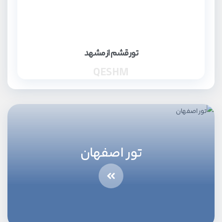
تور قشم از مشهد
QESHM
تور اصفهان