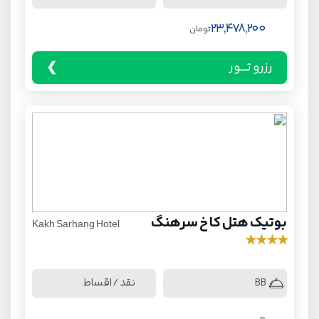
23,478,200
تومان
رزرو تـــور
بوتیک هتل کاخ سرهنگ
Kakh Sarhang Hotel
★
★
★
★
نقد / اقساط
BB
-