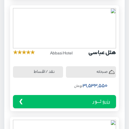
هتل عباسی
★
★
★
★
★
Abbasi Hotel
نقد / اقساط
صبحانه
31,533,550
تومان
رزرو تـــور