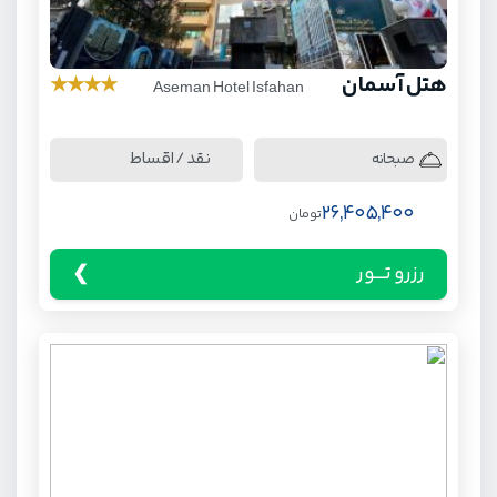
هتل آسمان
★
★
★
★
Aseman Hotel Isfahan
نقد / اقساط
صبحانه
26,405,400
تومان
رزرو تـــور