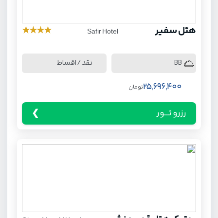
هتل سفیر
★
★
★
★
Safir Hotel
نقد / اقساط
BB
25,696,400
تومان
رزرو تـــور