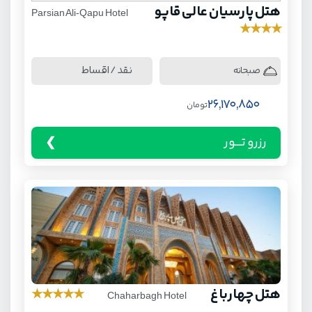
هتل پارسیان عالی قاپو
Parsian Ali-Qapu Hotel
★
★
★
★
نقد / اقساط
صبحانه
26,170,850
تومان
رزرو تـــور
هتل چهارباغ
★
★
★
★
★
Chaharbagh Hotel