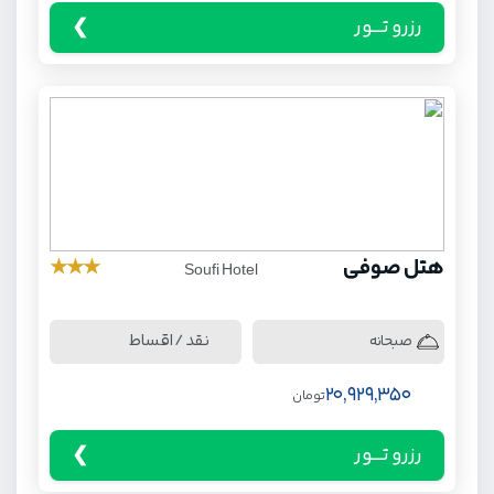
رزرو تـــور
هتل صوفی
★
★
★
Soufi Hotel
نقد / اقساط
صبحانه
20,929,350
تومان
رزرو تـــور