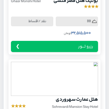
بوتیک هتل قصر منشی
Ghasr Monshi Hotel
★
★
★
★
نقد / اقساط
BB
32,515,500
تومان
رزرو تـــور
هتل عمارت سهروردی
★
★
★
★
Sohrevardi Mansion Stay Hotel