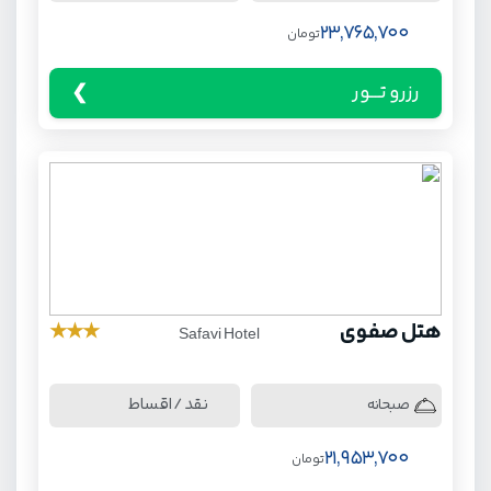
23,765,700
تومان
رزرو تـــور
هتل صفوی
★
★
★
Safavi Hotel
نقد / اقساط
صبحانه
21,953,700
تومان