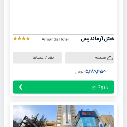
هتل آرماندیس
★
★
★
★
Armandis Hotel
نقد / اقساط
صبحانه
25,280,350
تومان
رزرو تـــور