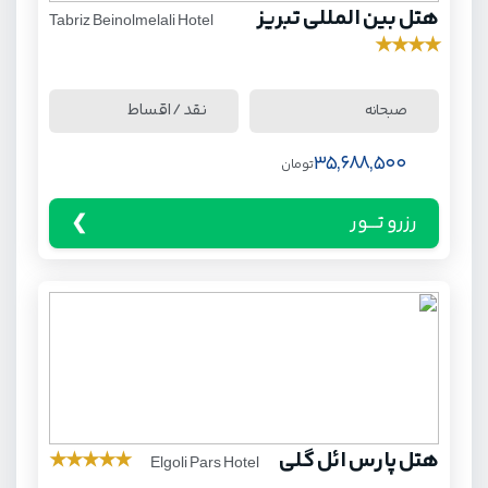
هتل بین المللی تبریز
Tabriz Beinolmelali Hotel
★
★
★
★
نقد / اقساط
صبحانه
35,688,500
تومان
رزرو تـــور
هتل پارس ائل گلی
★
★
★
★
★
Elgoli Pars Hotel