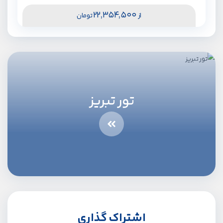
22,354,500
از
تومان
تور تبریز
اشتراک گذاری