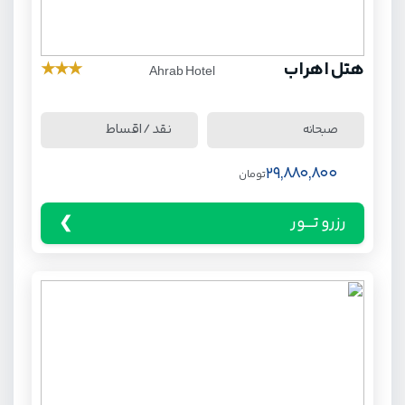
هتل اهراب
★
★
★
Ahrab Hotel
نقد / اقساط
صبحانه
29,880,800
تومان
رزرو تـــور