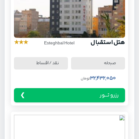
هتل استقبال
★
★
★
Esteghbal Hotel
نقد / اقساط
صبحانه
32,432,050
تومان
رزرو تـــور