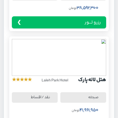
38,592,300
تومان
رزرو تـــور
هتل لاله پارک
★
★
★
★
★
Laleh Park Hotel
نقد / اقساط
صبحانه
41,961,950
تومان