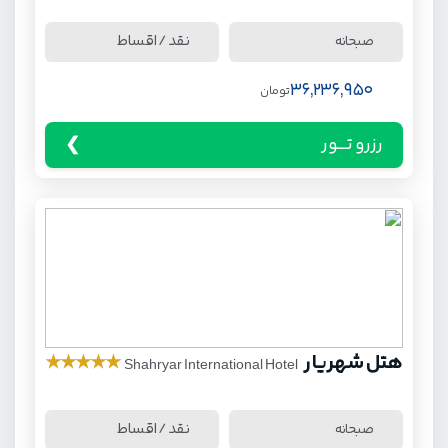
نقد / اقساط
صبحانه
36,236,950
تومان
رزرو تـــور
هتل شهریار
★
★
★
★
★
Shahryar International Hotel
نقد / اقساط
صبحانه