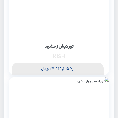
تور کیش از مشهد
KISH
27,414,350
از
تومان