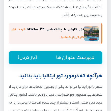
ایتالیا به‌گونه‌ای تنظیم شده که هم کیفیت خدمات را حفظ کرده
و هم مقرون به صرفه باشد.
تور خارجی با پشتیبانی ۲۴ ساعته:
خرید تور
خارجی از جیمبو
فهرست عنوان‌ها
[باز کردن]
راهنمای رزرو تور ایتالیا از جیمبو
هرآنچه که درمورد تور ایتالیا باید بدانید
هرآنچه که درمورد تور ایتالیا باید بدانید
سفر با تور ایتالیا می‌تواند یکی از بهترین انتخاب‌ها برای بازدید از
بهترین زمان سفر به ایتالیا
شهرهایی همچون رم، فلورانس، میلان و ونیز باشد. کشور ایتالیا،
مسیر هوایی تور ایتالیا
مهد مد و فشن است و بیشتر از چند سده قدمت تاریخی دارد. به
همین خاطر تور گردشگری ایتالیا ازجمله پرطرفدارترین تورهای