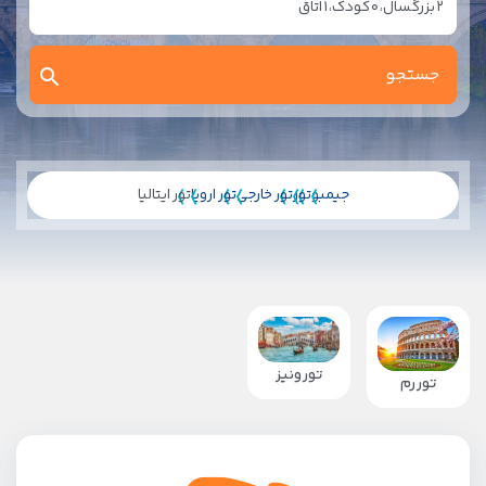
2
بزرگسال،
0
کودک،
1
اتاق
جیمبو
تور
تور خارجی
تور اروپا
تور ایتالیا
تور ونیز
تور رم