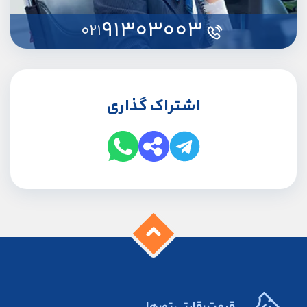
91303003
021
اشتراک گذاری