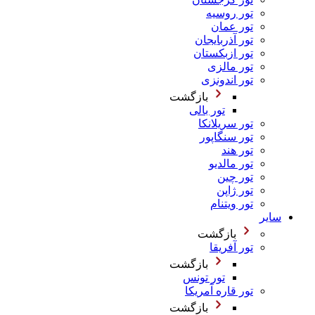
تور روسیه
تور عمان
تور آذربایجان
تور ازبکستان
تور مالزی
تور اندونزی
بازگشت
تور بالی
تور سریلانکا
تور سنگاپور
تور هند
تور مالدیو
تور چین
تور ژاپن
تور ویتنام
سایر
بازگشت
تور آفریقا
بازگشت
تور تونس
تور قاره آمریکا
بازگشت