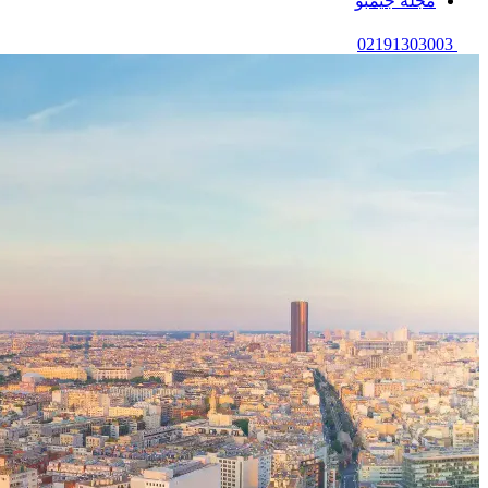
مجله جیمبو
02191303003