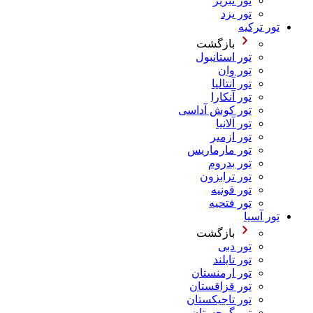
تور تبریز
تور یزد
تور ترکیه
بازگشت
تور استانبول
تور وان
تور آنتالیا
تور آنکارا
تور کوش آداسی
تور آلانیا
تور ازمیر
تور مارماریس
تور بدروم
تور ترابزون
تور قونیه
تور فتحیه
تور آسیا
بازگشت
تور دبی
تور تایلند
تور ارمنستان
تور قزاقستان
تور تاجیکستان
تور گرجستان