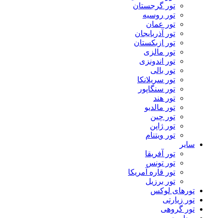
تور گرجستان
تور روسیه
تور عمان
تور آذربایجان
تور ازبکستان
تور مالزی
تور اندونزی
تور بالی
تور سریلانکا
تور سنگاپور
تور هند
تور مالدیو
تور چین
تور ژاپن
تور ویتنام
سایر
تور آفریقا
تور تونس
تور قاره آمریکا
تور برزیل
تورهای لوکس
تور زیارتی
تور گروهی