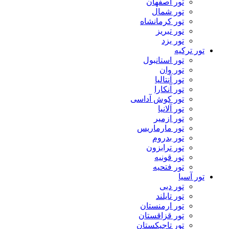
تور اصفهان
تور شمال
تور کرمانشاه
تور تبریز
تور یزد
تور ترکیه
تور استانبول
تور وان
تور آنتالیا
تور آنکارا
تور کوش آداسی
تور آلانیا
تور ازمیر
تور مارماریس
تور بدروم
تور ترابزون
تور قونیه
تور فتحیه
تور آسیا
تور دبی
تور تایلند
تور ارمنستان
تور قزاقستان
تور تاجیکستان