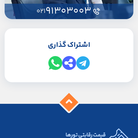
91303003
021
اشتراک گذاری
قیمت رقابتی تورها