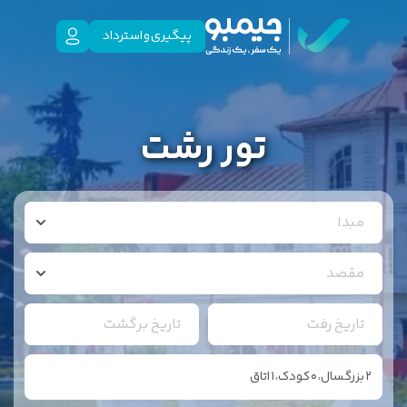
پیگیری و استرداد
تور رشت
مبدا
مقصد
تاریخ رفت
تاریخ برگشت
2
بزرگسال،
0
کودک،
1
اتاق