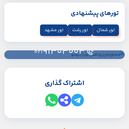
تورهای پیشنهادی
تور شمال
تور رشت
تور مشهد
91303003
021
اشتراک گذاری