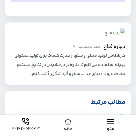
برای سفر به ازمیر نیازی نیست حتما به زبان ترکی مسلط
باشید، زیرا شهرهای توریستی ترکیه به زبان انگلیسی
مسلط هستند. البته اگر تور ازمیر را با خدمات ویژه و
راهنمای فارسی زبان رزرو کنید، می‌توانید بدون دغدغه از
مسیرها، جاذبه‌ها و جزئیات سفر مطلع شوید.
بهاره فلاح
-
تعداد مطالب: 62
کارشناس تولید محتوا و سئو، از قدرت کلمات برای تولید محتوای
بهینه استفاده می‌کنم تا علاوه بر درخشیدن در نتایج جستجو،
مخاطب رو با دنیای جذاب سفر و گردشگری آشنا کنم.
مطالب مرتبط
منو
خانه
02191303003
میدان جمهوری ارمنستان؛ قلب تپنده ایروان +