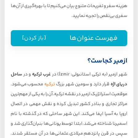
هزینه سفر و تفریحات متنوع بیان می‌کنیم تا با بهره‌گیری از آن‌ها
سفری بی‌نقص را تجربه نمایید.
فهرست عنوان‌ها
[باز کردن]
ازمیر کجاست؟
ازمیر کجاست؟
ازمیر ترکیه چگونه شهری است؟
شهر ازمیر (به ترکی استانبولی: İzmir) در
غرب ترکیه
و در
ساحل
اطلاعات کلی درباره شهر ازمیر ترکیه
دریای اژه
قرار دارد و سومین شهر بزرگ
ترکیه
محسوب می‌شود.
آب و هوای ازمیر
موقعیت استراتژیک ازمیر در نقشه ترکیه، آن را به یکی از مهم‌ترین
بهترین زمان سفر به ازمیر
مراکز تجاری و بنادر کشور تبدیل کرده و نقش مهمی در اتصال
چگونه به ازمیر سفر کنیم؟
اروپا به آسیا ایفا می‌کند. این شهر ساحلی که در گذشته با نام
اسمیرنا شناخته می‌شد، ابتدا توسط یونانی‌ها بنیان‌گذاری شد و
سفر به ازمیر با هواپیما
سپس در قرن پانزدهم میلادی،عثمانی‌ها در آن مستقر شدند.
سفر زمینی به ازمیر از ایران