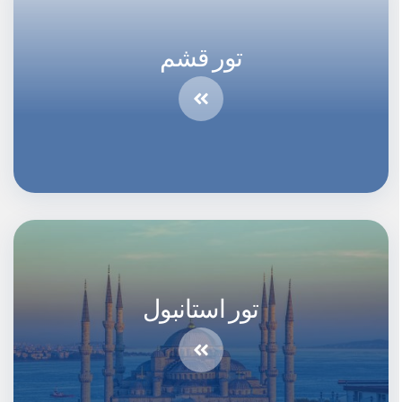
تور قشم
تور استانبول