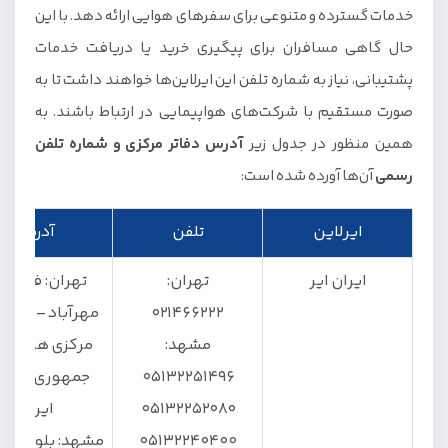
خدمات گسترده و متنوعی برای سفرهای هوایی ارائه دهد. با این
2. هواپیمایی ماهان
حال گاهی مسافران برای پیگیری خرید یا دریافت خدمات
3. هواپیمایی آسمان
پشتیبانی، نیاز به شماره تلفن این ایرلاین‌ها خواهند داشت تا به
4. هواپیمایی ایران ایرتور
صورت مستقیم با شرکت‌های هواپیمایی در ارتباط باشند. به
همین منظور در جدول زیر
آدرس دفاتر مرکزی و شماره تلفن
5. هواپیمایی کیش
رسمی
آن‌ها آورده شده است:
6. هواپیمایی قشم
7. هواپیمایی کاسپین
ایرلاین
تلفن
آدرس
8. هواپیمایی تابان
ایران ایر
تهران:
تهران: فرودگ
9. هواپیمایی ساها
۰۲۱۴۶۶۲۲۲
مهرآباد – ساخت
10. هواپیمایی زاگرس
مشهد:
مرکزی هواپیما
11. هواپیمایی معراج
05132251496
جمهوری اسلا
05132252080
ایران
12. هواپیمایی سپهران
05132240400
مشهد: بلوار مد