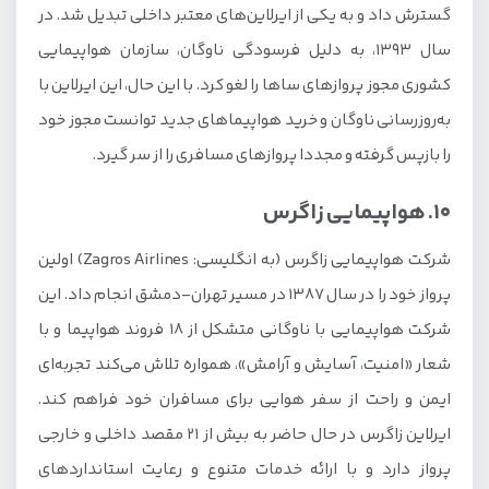
گسترش داد و به یکی از ایرلاین‌های معتبر داخلی تبدیل شد. در
سال 1393، به دلیل فرسودگی ناوگان، سازمان هواپیمایی
کشوری مجوز پروازهای ساها را لغو کرد. با این حال، این ایرلاین با
به‌روزرسانی ناوگان و خرید هواپیماهای جدید توانست مجوز خود
را بازپس گرفته و مجددا پروازهای مسافری را از سر گیرد.
10. هواپیمایی زاگرس
شرکت هواپیمایی زاگرس (به انگلیسی: Zagros Airlines) اولین
پرواز خود را در سال 1387 در مسیر تهران-دمشق انجام داد. این
شرکت هواپیمایی با ناوگانی متشکل از 18 فروند هواپیما و با
شعار «امنیت، آسایش و آرامش»، همواره تلاش می‌کند تجربه‌ای
ایمن و راحت از سفر هوایی برای مسافران خود فراهم کند.
ایرلاین زاگرس در حال حاضر به بیش از 21 مقصد داخلی و خارجی
پرواز دارد و با ارائه خدمات متنوع و رعایت استانداردهای