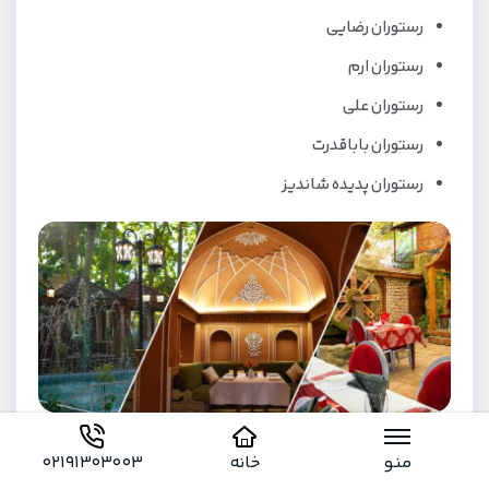
رستوران رضایی
رستوران ارم
رستوران علی
رستوران باباقدرت
رستوران پدیده شاندیز
لذت شکم گردی در مشهد:
لیست بهترین
منو
خانه
02191303003