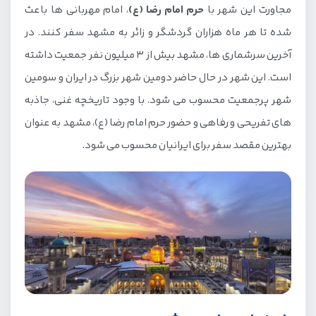
مجاورت این شهر با
حرم امام رضا (ع)
، امام مهربانی ها باعث
وسایل مورد نیاز برای سفر به مشهد
شده تا هر ماه هزاران گردشگر و زائر به مشهد سفر کنند. در
راهنمای رزرو هتل در مشهد
آخرین سرشماری ها، مشهد بیش از 3 میلیون نفر جمعیت داشته
موقعیت جغرافیایی
است. این شهر در حال حاضر دومین شهر بزرگ در ایران و سومین
ستاره ها و امکانات هتل
شهر پرجمعیت محسوب می شود. با وجود تاریخچه غنی، جاذبه
های تفریحی و رفاهی و حضور حرم امام رضا (ع)، مشهد به عنوان
حمل و نقل در داخل مشهد چگونه است؟
بهترین مقصد سفر برای ایرانیان محسوب می شود.
اتوبوس
تاکسی
مترو
هزینه سفر به مشهد چقدر است؟
راهنمای نوش جان کردن یک وعده غذا در
مهمانسرای حرم