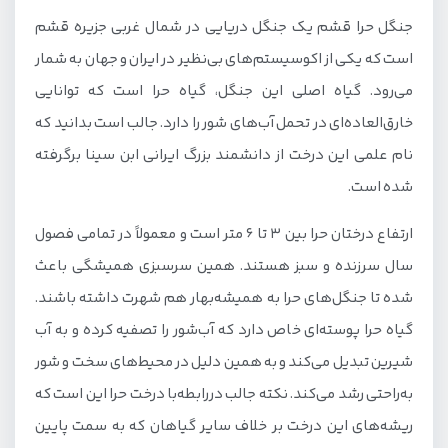
جنگل حرا قشم یک جنگل دریایی در شمال غربی جزیره قشم
قایق‌سواری
است که یکی از اکوسیستم‌های بی‌نظیر در ایران و جهان به شمار
پیاده‌روی در مسیرهای مخصوص جنگل
می‌رود. گیاه اصلی این جنگل، گیاه حرا است که توانایی
مشاهده حیات‌وحش و پرندگان
خارق‌العاده‌ای در تحمل آب‌های شور را دارد. جالب است بدانید که
عکاسی از مناظر طبیعی
نام علمی این درخت از دانشمند بزرگ ایرانی ابن سینا برگرفته
شده است.
بهترین زمان سفر به جنگل حرا
چگونه به جنگل حرا قشم برویم؟
ارتفاع درختان حرا بین ۳ تا ۶ متر است و معمولاً در تمامی فصول
سال سرزنده و سبز هستند. همین سرسبزی همیشگی باعث
مسیر از قشم
شده تا جنگل‌های حرا به همیشه‌بهار هم شهرت داشته باشند.
مسیر از بندر لافت
گیاه حرا پوسته‌ای خاص دارد که آب‌شور را تصفیه کرده و به آب
مسیرهای دیگر
شیرین تبدیل می‌کند و به همین دلیل در محیط‌های سخت و شور
سفر با قایق در جنگل‌های هرات
به‌راحتی رشد می‌کند. نکته جالب دررابطه‌با درخت حرا این است که
ریشه‌های این درخت بر خلاف سایر گیاهان که به سمت پایین
برای سفر به جنگل حرا قشم به چه تجهیزات و