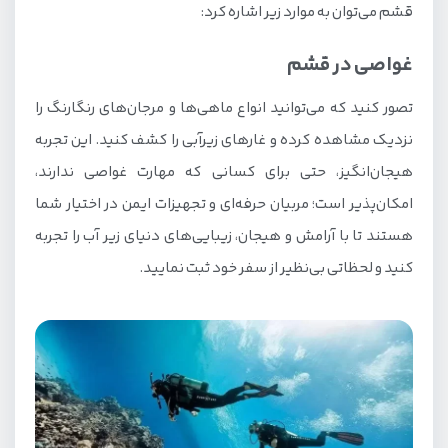
قشم می‌توان به موارد زیر اشاره کرد:
پارک زیتون قشم
غواصی در قشم
ساحل روستای شیب دراز
تصور کنید که می‌توانید انواع ماهی‌ها و مرجان‌های رنگارنگ را
پاراگلایدر سواری در قشم
نزدیک مشاهده کرده و غارهای زیر‌آبی را کشف کنید. این تجربه
گشت شبانه ساحل در قشم
هیجان‌انگیز، حتی برای کسانی که مهارت غواصی ندارند،
مراکز تفریحی قشم
امکان‌پذیر است؛ مربیان حرفه‌ای و تجهیزات ایمن در اختیار شما
پارک آبی قشم
هستند تا با آرامش و هیجان، زیبایی‌های دنیای زیر آب را تجربه
شهربازی قشم
کنید و لحظاتی بی‌نظیر از سفر خود ثبت نمایید.
سافاری قشم
آکواریوم پروانه طلایی قشم
کلوپ تفریحات دریایی قشم
پارک کروکودیل قشم