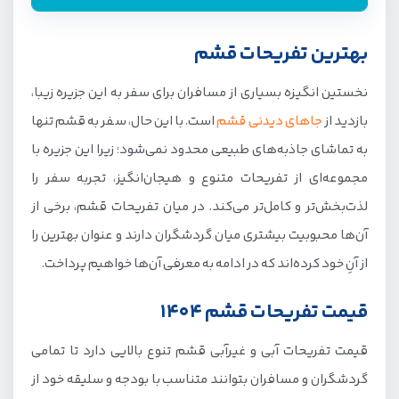
بهترین تفریحات قشم
بهترین تفریحات قشم
قیمت تفریحات قشم ۱۴۰۴
نخستین انگیزه بسیاری از مسافران برای سفر به این جزیره زیبا،
تفریحات آبی قشم
بازدید از
جاهای دیدنی قشم
است. با این حال، سفر به قشم تنها
غواصی در قشم
به تماشای جاذبه‌های طبیعی محدود نمی‌شود؛ زیرا این جزیره با
پاراسل قشم
مجموعه‌ای از تفریحات متنوع و هیجان‌انگیز، تجربه سفر را
لذت‌بخش‌تر و کامل‌تر می‌کند. در میان تفریحات قشم، برخی از
جت اسکی قشم
آن‌ها محبوبیت بیشتری میان گردشگران دارند و عنوان بهترین را
شاتل سواری
از آنِ خود کرده‌اند که در ادامه به معرفی آن‌ها خواهیم پرداخت.
بنانا سواری
قیمت تفریحات قشم ۱۴۰۴
قایق سواری
اسکوتر زیر دریایی در قشم
قیمت تفریحات آبی و غیرآبی قشم تنوع بالایی دارد تا تمامی
فلای بورد در قشم
گردشگران و مسافران بتوانند متناسب با بودجه و سلیقه خود از