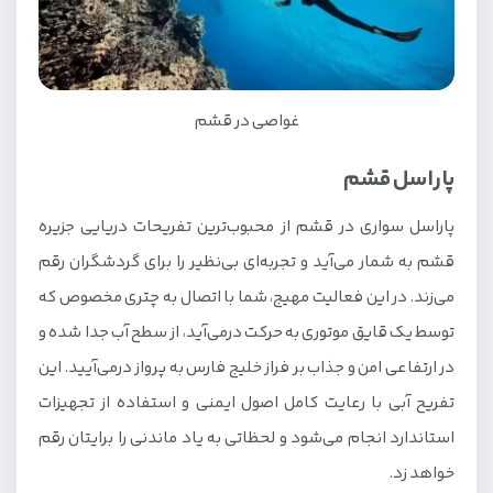
باغ موزه گیاه شناسی قشم
اجاره خودرو در قشم
اتاق فرار در قشم
غواصی در قشم
قیمت تفریحات غیر آبی قشم
پاراسل قشم
جاهای تفریحی قشم برای کودکان
تفریحات رایگان قشم
پاراسل سواری در قشم از محبوب‌ترین تفریحات دریایی جزیره
قشم به شمار می‌آید و تجربه‌ای بی‌نظیر را برای گردشگران رقم
تفریحات ارزان قشم
می‌زند. در این فعالیت مهیج، شما با اتصال به چتری مخصوص که
تفریحات لاکچری قشم
توسط یک قایق موتوری به حرکت درمی‌آید، از سطح آب جدا شده و
تفریحات قشم در شب
در ارتفاعی امن و جذاب بر فراز خلیج فارس به پرواز درمی‌آیید. این
تفریحات قشم در تابستان
تفریح آبی با رعایت کامل اصول ایمنی و استفاده از تجهیزات
تفریحات قشم در زمستان
استاندارد انجام می‌شود و لحظاتی به یاد ماندنی را برایتان رقم
خواهد زد.
تفریحات قشم در بهار