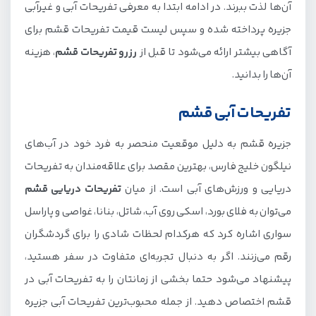
آن‌ها لذت ببرند. در ادامه ابتدا به معرفی تفریحات آبی و غیرآبی
فلای فیش
جزیره پرداخته شده و سپس لیست قیمت تفریحات قشم برای
اسکی روی آب
آگاهی بیشتر ارائه می‌شود تا قبل از
رزرو تفریحات قشم
، هزینه
کشتی تفریحی قشم
آن‌ها را بدانید.
ساحل قشم برای شنا
تفریحات آبی قشم
دلفین های قشم
پلاژ بانوان قشم
جزیره قشم به‌ دلیل موقعیت منحصر به‌ فرد خود در آب‌های
نیلگون خلیج فارس، بهترین مقصد برای علاقه‌مندان به تفریحات
پدل بورد در قشم
دریایی و ورزش‌های آبی است. از میان
تفریحات دریایی قشم
قیمت تفریحات آبی قشم
می‌توان به فلای‌ بورد، اسکی روی آب، شاتل، بنانا، غواصی و پاراسل‌
تفریحات غیر آبی قشم
سواری اشاره کرد که هرکدام لحظات شادی را برای گردشگران
رقم می‌زنند. اگر به دنبال تجربه‌ای متفاوت در سفر هستید،
سواحل قشم
پیشنهاد می‌شود حتما بخشی از زمانتان را به تفریحات آبی در
پارک آفتاب قشم
قشم اختصاص دهید. از جمله محبوب‌ترین تفریحات آبی جزیره
پارک ساحلی لافت