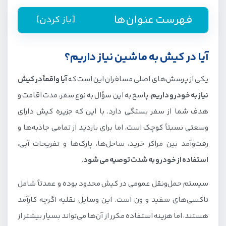
فهرست عنوان‌ها
[باز کردن]
آیا در کیش به ماشین نیاز داریم؟
آیا در کیش به ماشین نیاز داریم؟
مراحل و شرایط اجاره ماشین در کیش
یکی از پرسش‌های اصلی مسافران این است که
آیا واقعاً در کیش
1. مرحله اول: انتخاب شرکت معتبر برای رنت خودرو در کیش
نیاز به خودرو داریم
. پاسخ به این سؤال به نوع سفر، مدت اقامت و
2. مرحله دوم: انتخاب نوع خودرو مورد نظر
هدف شما از سفر بستگی دارد. با این که جزیره کیش دارای
3. مرحله سوم: ارائه مدارک لازم برای رنت خودرو در کیش
وسعتی نسبتاً کوچک است، اما برای بازدید از تمامی جاذبه‌ها و
4. مرحله چهارم: بررسی خودرو قبل از تحویل‌گرفتن
رفت‌وآمد بین مراکز خرید، ساحل‌ها، پارک‌ها و تفریحات آبی،
استفاده از خودرو به شدت توصیه می شود
.
5. مرحله پنجم: آشنایی با قوانین رانندگی در کیش
هزینه اجاره ماشین در کیش
سیستم حمل‌ونقل عمومی در کیش محدود بوده و عمدتاً شامل
تاکسی‌های سفید و ون‌ است. این وسایل نقلیه اگرچه کارآمد
مدارک لازم اجاره ماشین در کیش برای افراد ساکن
هستند، اما هزینه استفاده مکرر از آن‌ها می‌تواند بسیار بیشتر از
ایران