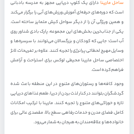
ساحل مارینا
دارای یک کلوپ دریایی مجهز به مدرسه بادبانی
12. ساحل مرد ماهیگیر
است که دوره‌های حرفه‌ای آموزش ورزش‌های آبی را برگزار می‌کند
13. ساحل ماشه کیش
و همین ویژگی آن را از دیگر سواحل کیش متمایز ساخته است.
14. ساحل ابراهیم کیش
یکی از جذاب‌ترین بخش‌های این مجموعه، پارک بادی شناور روی
آب است؛ جایی که کودکان و بزرگسالان می‌توانند با سرسره‌ها و
15. ساحل حریره کیش
وسایل مهیج لحظاتی پرانرژی را تجربه کنند. علاوه بر تفریحات، لانژ
16. ساحل جزیره هندورابی کیش
اختصاصی ساحل مارینا محیطی لوکس برای استراحت و آرامش
17. ساحل نیلوفر کیش
فراهم کرده است.
18. ساحل عرب‌ها
وجود کافه‌ها و رستوران‌های متنوع در این منطقه باعث شده
19. پارک ساحلی کیش
گردشگران بتوانند در کنار لذت بردن از دریا، طعم غذاهای دریایی
20. ساحل آکواریوم کیش
تازه و خوراکی‌های متنوع را تجربه کنند. مارینا با ترکیب امکانات
تفریحات سواحل کیش
کامل، فضای مدرن و خدمات رفاهی سطح بالا، مقصدی عالی برای
خانواده‌ها و علاقه‌مندان به هیجان به شمار می‌رود.
قیمت تفریحات ساحلی کیش