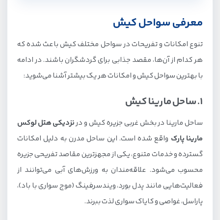
معرفی سواحل کیش
معرفی سواحل کیش
1. ساحل مارینا کیش
تنوع امکانات و تفریحات در سواحل مختلف کیش باعث شده که
2. ساحل اسکله تفریحی کیش
هر کدام از آن‌ها، مقصد جذابی برای گردشگران باشند. در ادامه
3. ساحل سیمرغ کیش
با بهترین سواحل کیش و امکانات هر یک بیشتر آشنا می‌شوید:
4. ساحل دامون
1. ساحل مارینا کیش
5. ساحل درختان نارگیل
6. ساحل پلاژ بانوان
ساحل مارینا در بخش غربی جزیره کیش و در
نزدیکی هتل لوکس
مارینا پارک
واقع شده است. این ساحل مدرن به دلیل امکانات
7. ساحل پلاژ آقایان
گسترده و خدمات متنوع، یکی از مجهزترین مقاصد تفریحی جزیره
8. ساحل کلبه هور (ساحل صخره‌ای)
محسوب می‌شود. علاقه‌مندان به ورزش‌های آبی می‌توانند از
9. ساحل مرجان
فعالیت‌هایی مانند پدل بورد، ویندسرفینگ (موج سواری با باد)،
10. ساحل کشتی یونانی
پاراسل، غواصی و کایاک سواری لذت ببرند.
11. ساحل میرمهنا