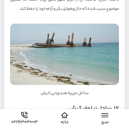
موضوع سبب شده که حال‌وهوای بکر و آرام خود را حفظ کند.
ساحل جزیره هندورابی کیش
17. ساحل نیلوفر کیش
ساحل نیلوفر در نزدیکی پارک دلفین‌ها و باغ پرندگان کیش قرار
منو
خانه
02191303003