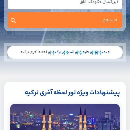
2
بزرگسال،
0
کودک،
1
اتاق
جیمبو
تور
تور خارجی
تور آسیا
تور ترکیه
تور لحظه آخری ترکیه
پیشنهادات ویژه تور لحظه آخری ترکیه