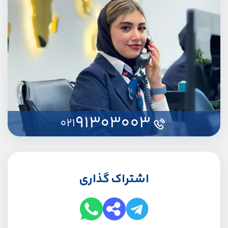
91303003
021
اشتراک گذاری