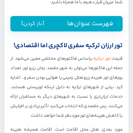
شما عزیزان قرار دهیم. با ما همراه باشید.
فهرست عنوان‌ها
[باز کردن]
راهنمای رزرو تور لحظه آخری ترکیه از جیمبو
تور ارزان ترکیه سفری لاکچری اما اقتصادی!
تور ارزان ترکیه سفری لاکچری اما اقتصادی!
قیمت
تور ترکیه
براساس فاکتورهای مختلفی معین می‌شود. از
تور لحظه آخری ترکیه چیست؟
جمله این فاکتورها می‌توان به شهر مقصد، زمان رزرو تور، تعداد
آیا خدمات تور لحظه آخری با سایر تورهای ترکیه متفاوت
روزهای تور، هزینه رزرو هتل، زمینی یا هوایی بودن سفر و… اشاره
است؟
کرد. برخی از شهرهای ترکیه به‌ دلیل اینکه توریستی هستند،
تور لحظه آخری ترکیه چه معایبی دارد؟
خدمات ارزان‌تری را نسبت به شهرهای دیگر به مسافران ارائه
چگونه تور لحظه آخری ترکیه رزرو کنیم؟
می‌کنند. پس مقصدی که انتخاب می‌کنید تأثیر زیادی بر افزایش
یا کاهش هزینه‌های تور موردنظر شما خواهد داشت.
مورد بعدی، هتل محل اقامت است. اقامت همیشه هزینه