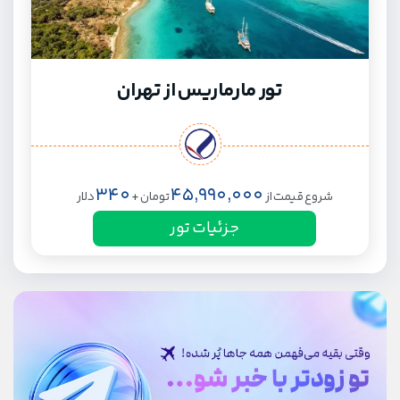
تور مارماریس از تهران
340
45,990,000
شروع قیمت از
تومان
+
دلار
جزئیات تور