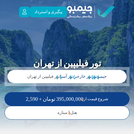
پیگیری و استرداد
تور فیلیپین از تهران
جیمبو
تور
تور خارجی
تور آسیا
تور فیلیپین از تهران
395,000,000
تومان
+
2,590
شروع قیمت از
هتل
5 ستاره