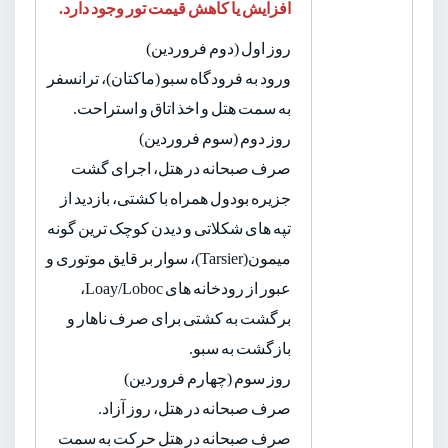
افزایش یا کاهش قیمت تور وجود دارد.
روز اول (دوم فروردین)
ورود به فرودگاه سبو (ماکتان)، ترانسفر
به سمت هتل و اخذ اتاق و استراحت.
روز دوم (سوم فروردین)
صرف صبحانه در هتل، اجرای گشت
جزیره بودول همراه با کشتی، بازدید از
تپه های شکلاتی و دیدن کوچک ترین گونه
میمون(Tarsier)، سوار بر قایق موتوری و
عبور از رودخانه های Loay/Loboc،
برگشت به کشتی برای صرف ناهار و
بازگشت به سبو.
روز سوم (چهارم فروردین)
صرف صبحانه در هتل، روز آزاد.
صرف صبحانه در هتل حرکت به سمت