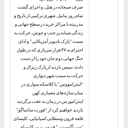
صرف صبحانه در هتل، و اجرای گشت
تمام روز مانیل. شهری ترکیبی از تاریخ و
مدرنیته با مراکز خرید در سطح جهانی و
زندگی شبانه پر جنب و جوش، حرکت به
سمت “پارک بادیوبر آمریکایی” و ادای
احترام به ۳۷ هزار سربازی که در طول
جنگ جهانی دوم جان خود را از دست
دادند، سپس بازدید از پارک ریزال و
حرکت به سمت شهر دیواری
“اینترامووس” یا کلاسکه سواری در
میان ساژه های معماری کهن
اینترامورس در زمان به عقب برگردید.
بازدید خواهیم کرد از “فورت سانتیاگو”
قلعه قرون وسطایی اسپانیایی، کلیسای
“سن آگوستین” قدیمی ترین کلیسای