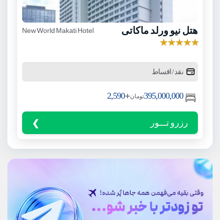
هتل نیو ورلد ماکاتی
New World Makati Hotel
★
★
★
★
★
نقد / اقساط
+
2,590
395,000,000
تومان
رزرو تـــور