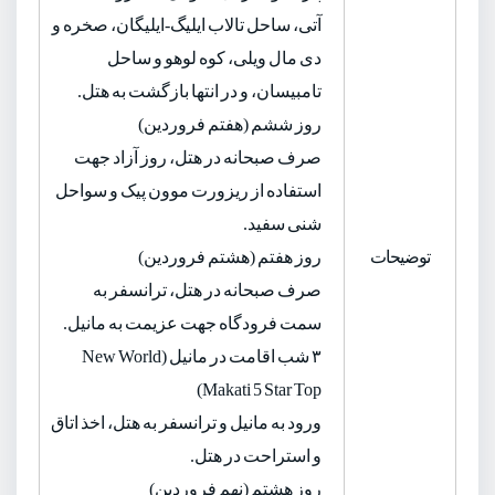
آتی، ساحل تالاب ایلیگ-ایلیگان، صخره و
دی مال ویلی، کوه لوهو و ساحل
تامبیسان، و در انتها بازگشت به هتل.
روز ششم (هفتم فروردین)
صرف صبحانه در هتل، روز آزاد جهت
استفاده از ریزورت موون پیک و سواحل
شنی سفید.
توضیحات
روز هفتم (هشتم فروردین)
صرف صبحانه در هتل، ترانسفر به
سمت فرودگاه جهت عزیمت به مانیل.
۳ شب اقامت در مانیل (New World
Makati 5 Star Top)
ورود به مانیل و ترانسفر به هتل، اخذ اتاق
و استراحت در هتل.
روز هشتم (نهم فروردین)