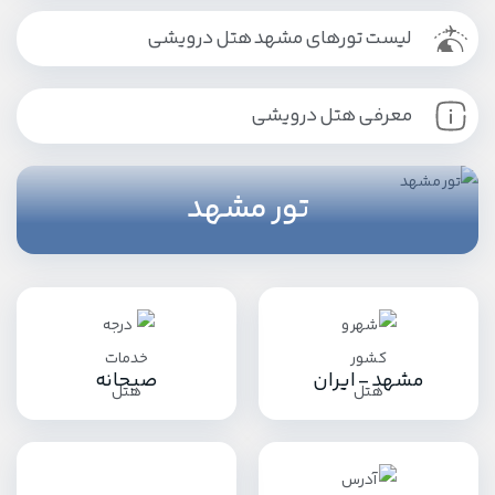
لیست تورهای مشهد هتل درویشی
معرفی هتل درویشی
تور مشهد
مشهد - ایران
صبحانه