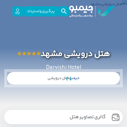
پیگیری و استرداد
هتل درویشی مشهد
★
★
★
★
★
Darvishi Hotel
جیمبو
هتل درویشی
گالری تصاویر هتل